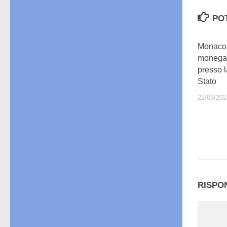
PO
Monaco:
monegas
presso l
Stato
22/09/202
RISPO