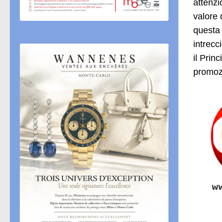
attenzi
valore 
questa 
intrecc
il Prin
promozi