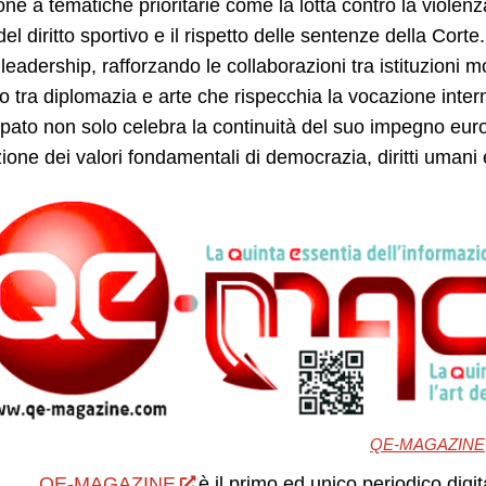
one a tematiche prioritarie come la lotta contro la violenza s
del diritto sportivo e il rispetto delle sentenze della C
leadership, rafforzando le collaborazioni tra istituzioni m
io tra diplomazia e arte che rispecchia la vocazione int
cipato non solo celebra la continuità del suo impegno eur
one dei valori fondamentali di democrazia, diritti umani e 
QE-MAGAZINE
QE-MAGAZINE
è il primo ed unico periodico digit