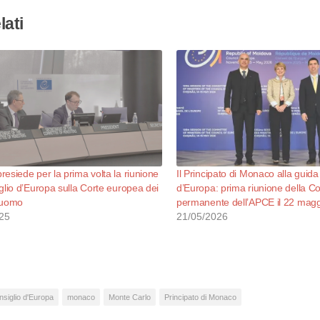
lati
esiede per la prima volta la riunione
Il Principato di Monaco alla guida
glio d’Europa sulla Corte europea dei
d’Europa: prima riunione della 
ll’uomo
permanente dell’APCE il 22 mag
25
21/05/2026
siglio d'Europa
monaco
Monte Carlo
Principato di Monaco