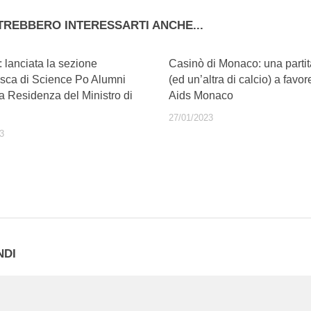
TREBBERO INTERESSARTI ANCHE...
 lanciata la sezione
Casinò di Monaco: una partit
ca di Science Po Alumni
(ed un’altra di calcio) a favor
a Residenza del Ministro di
Aids Monaco
27/01/2023
3
NDI