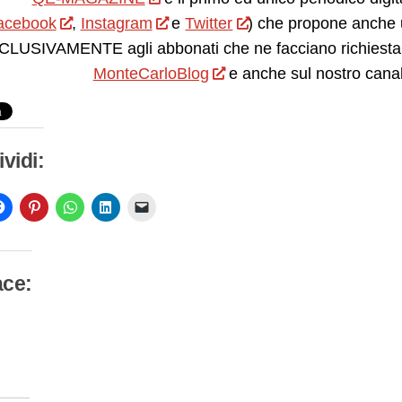
acebook
,
Instagram
e
Twitter
) che propone anche 
LUSIVAMENTE agli abbonati che ne facciano richiesta.
MonteCarloBlog
e anche sul nostro cana
vidi:
ace:
camento
so…