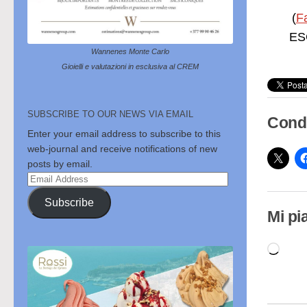
(
F
ESC
Wannenes Monte Carlo
Gioielli e valutazioni in esclusiva al CREM
SUBSCRIBE TO OUR NEWS VIA EMAIL
Condi
Enter your email address to subscribe to this
web-journal and receive notifications of new
posts by email.
Email
Address
Subscribe
Mi pi
Cari
in
cor