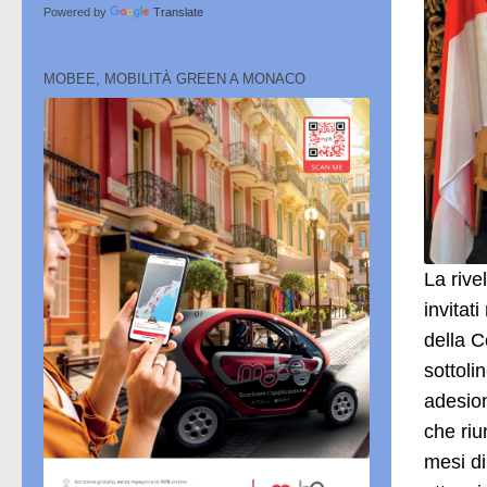
Powered by
Translate
MOBEE, MOBILITÀ GREEN A MONACO
La rive
invitat
della C
sottoli
adesion
che riu
mesi di