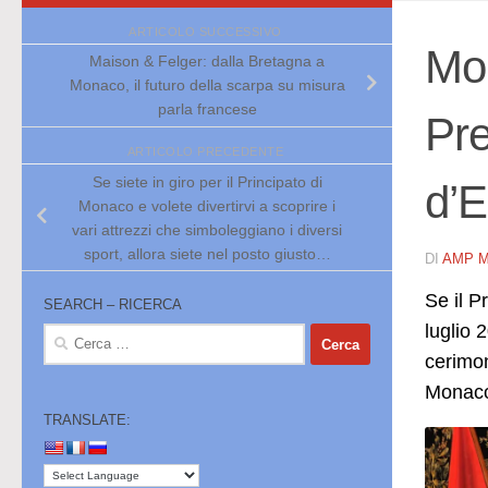
ARTICOLO SUCCESSIVO
Mon
Maison & Felger: dalla Bretagna a
Monaco, il futuro della scarpa su misura
parla francese
Pre
ARTICOLO PRECEDENTE
Se siete in giro per il Principato di
d’
Monaco e volete divertirvi a scoprire i
vari attrezzi che simboleggiano i diversi
sport, allora siete nel posto giusto…
DI
AMP 
Se il P
SEARCH – RICERCA
luglio 
Ricerca
per:
cerimon
Monaco
TRANSLATE: