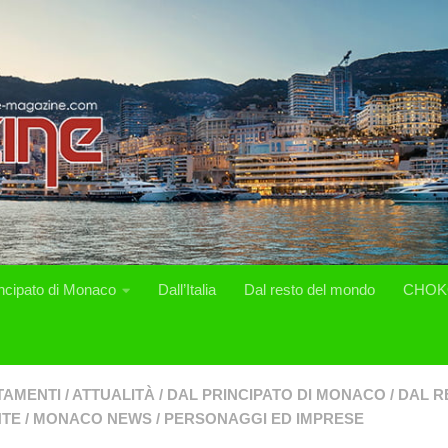
incipato di Monaco
Dall’Italia
Dal resto del mondo
CHOK
TAMENTI
/
ATTUALITÀ
/
DAL PRINCIPATO DI MONACO
/
DAL R
NTE
/
MONACO NEWS
/
PERSONAGGI ED IMPRESE