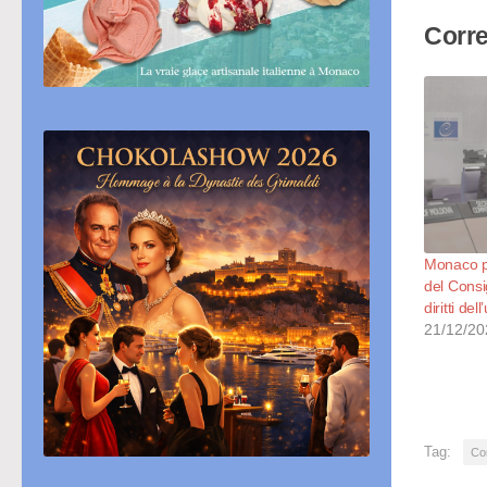
Corre
Monaco pr
del Consi
diritti de
21/12/20
Tag:
Con