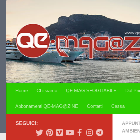
Salta al contenuto
Home
Chi siamo
QE MAG SFOGLIABILE
Dal Pr
Abbonamenti QE-MAG@ZINE
Contatti
Cassa
SEGUICI:
APPUN
AMBIE