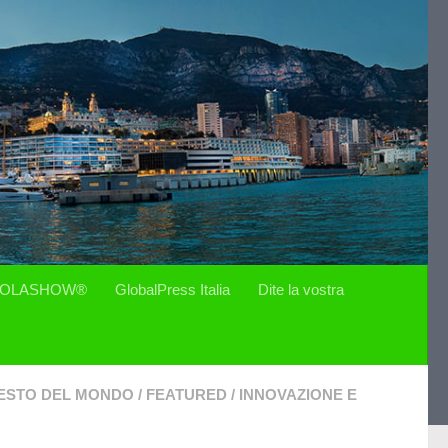
OLASHOW®
GlobalPress Italia
Dite la vostra
ESTO DEL MONDO
/
FEATURED
/
INNOVAZIONE E