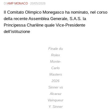
DI
AMP MONACO
·
20/05/2026
Il Comitato Olimpico Monegasco ha nominato, nel corso
della recente Assemblea Generale, S.A.S. la
Principessa Charlène quale Vice-Presidente
dell’istituzione
Finale du
Rolex
Monte-
Carlo
Masters
2026
Sinner vs
Alcaraz
Vainqueur
Y. Sinner