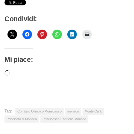
Condividi:
Mi piace:
Caricamento
in
corso…
Tag:
Comitato Olimpico Monegasco
monaco
Monte Carlo
Principato di Monaco
Principessa Charlene Monaco