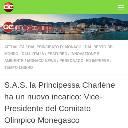
Salta al contenuto
ATTUALITÀ
/
DAL PRINCIPATO DI MONACO
/
DAL RESTO DEL
MONDO
/
DALL'ITALIA
/
FEATURED
/
INNOVAZIONE E
AMBIENTE
/
MONACO NEWS
/
PERSONAGGI ED IMPRESE
/
TEMPO LIBERO
S.A.S. la Principessa Charlène
ha un nuovo incarico: Vice-
Presidente del Comitato
Olimpico Monegasco