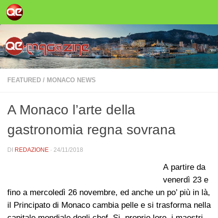
Salta al contenuto
FEATURED
/
MONACO NEWS
A Monaco l’arte della
gastronomia regna sovrana
DI
REDAZIONE
·
24/11/2018
A
partire da
venerdì 23 e
fino a mercoledì 26 novembre, ed anche un po’ più in là,
il Principato di Monaco cambia pelle e si trasforma nella
capitale mondiale degli chef. Si, proprio loro, i maestri