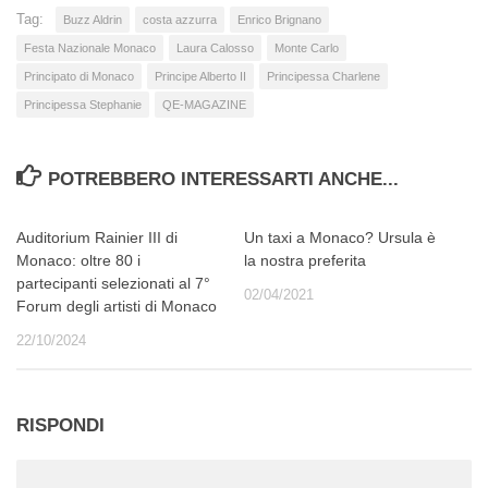
Tag:
Buzz Aldrin
costa azzurra
Enrico Brignano
Festa Nazionale Monaco
Laura Calosso
Monte Carlo
Principato di Monaco
Principe Alberto II
Principessa Charlene
Principessa Stephanie
QE-MAGAZINE
POTREBBERO INTERESSARTI ANCHE...
Auditorium Rainier III di
Un taxi a Monaco? Ursula è
Monaco: oltre 80 i
la nostra preferita
partecipanti selezionati al 7°
02/04/2021
Forum degli artisti di Monaco
22/10/2024
RISPONDI