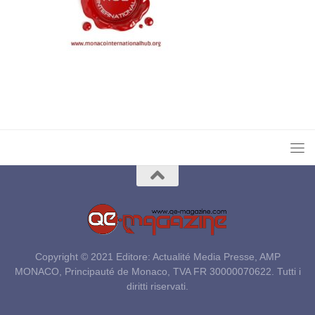
Copyright © 2021 Editore: Actualité Media Presse, AMP
MONACO, Principauté de Monaco, TVA FR 30000070622. Tutti i
diritti riservati.