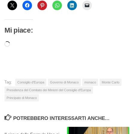
Mi piace:
Caricamento
in
corso…
Tag:
Consiglio d'Europa
Governo di Monaco
monaco
Monte Carlo
Presidenza del Comitato dei Ministri del Consiglio d'Europa
Principato di Monaco
POTREBBERO INTERESSARTI ANCHE...