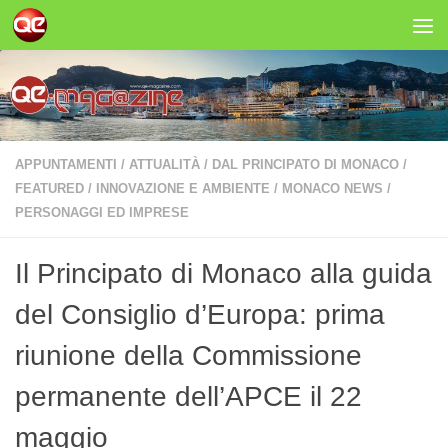
Salta al contenuto
APPUNTAMENTI
/
ATTUALITÀ
/
DAL PRINCIPATO DI MONACO
/
FEATURED
/
INNOVAZIONE E AMBIENTE
/
MONACO NEWS
/
PERSONAGGI ED IMPRESE
Il Principato di Monaco alla guida
del Consiglio d’Europa: prima
riunione della Commissione
permanente dell’APCE il 22
maggio