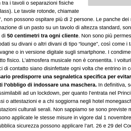
 tra i tavoli o separazioni fisiche
lass). Le tavole rotonde, chiamate
t”, non possono ospitare più di 2 persone. Le panche dei r
zione di un pasto su un tavolo di altezza standard, son
 di
50 centimetri tra ogni cliente
. Non sono più permessi
ati su divani o altri divani di tipo “lounge”, così come i 
avagne o in versione digitale sugli smartphone. I condimen
atto fisico. L’atmosfera musicale non è consentita. I voit
ci di contatto siano disinfettate ogni volta che entrino in c
ario predisporre una segnaletica specifica per evit
tti l’obbligo di indossare una maschera.
In definitiva
similabili ad un lockdown, per quanto l’entrata nel Princip
i o attestazioni e a chi soggiorna negli hotel monegaschi
tazioni culturali serali. Non sappiamo se sono previste m
ono applicate le stesse misure in vigore dal 1 novembre 
ubblica sicurezza possono applicare l’art. 26 e 29 del 