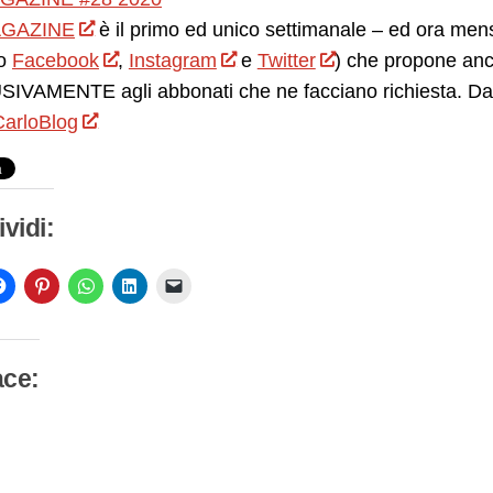
GAZINE
è il primo ed unico settimanale – ed ora mensil
o
Facebook
,
Instagram
e
Twitter
) che propone anc
IVAMENTE agli abbonati che ne facciano richiesta. Da 
arloBlog
vidi:
ace:
camento