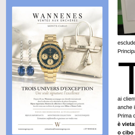
esclude
Principa
ai clie
anche i
Prima d
è viet
o cibo