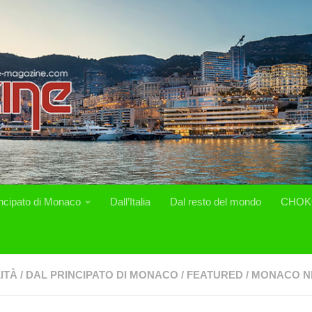
incipato di Monaco
Dall’Italia
Dal resto del mondo
CHOK
ITÀ
/
DAL PRINCIPATO DI MONACO
/
FEATURED
/
MONACO N