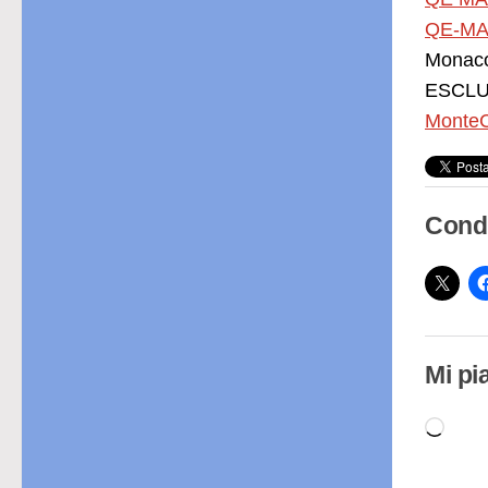
QE-MA
Monac
ESCLUS
MonteC
Condi
Mi pi
Cari
in