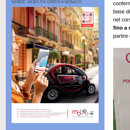
MOBEE, MOBILITÀ GREEN A MONACO
conferm
base di
nel cor
fino a
partire