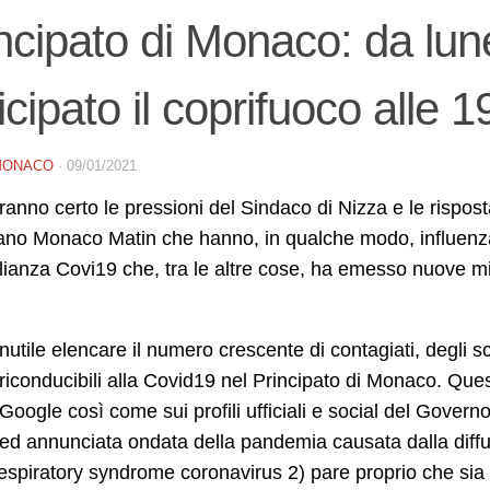
ncipato di Monaco: da lun
icipato il coprifuoco alle 1
MONACO
·
09/01/2021
anno certo le pressioni del Sindaco di Nizza e le rispost
ano Monaco Matin che hanno, in qualche modo, influenzat
ianza Covi19 che, tra le altre cose, ha emesso nuove mi
nutile elencare il numero crescente di contagiati, degli s
riconducibili alla Covid19 nel Principato di Monaco. Que
Google così come sui profili ufficiali e social del Gove
ed annunciata ondata della pandemia causata dalla diffu
espiratory syndrome coronavirus 2) pare proprio che sia