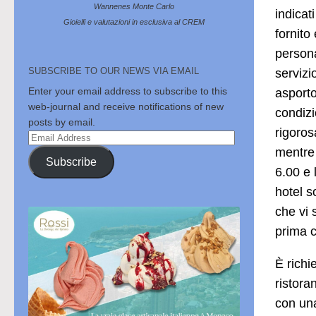
Wannenes Monte Carlo
indicat
Gioielli e valutazioni in esclusiva al CREM
fornito
persona
SUBSCRIBE TO OUR NEWS VIA EMAIL
servizi
Enter your email address to subscribe to this
asporto
web-journal and receive notifications of new
condizi
posts by email.
rigoros
Email
mentre 
Address
Subscribe
6.00 e 
hotel s
che vi 
prima c
È richi
ristoran
con una