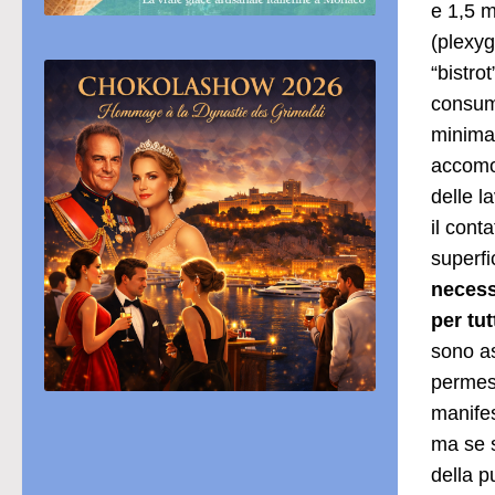
e 1,5 m
(plexyg
“bistro
consuma
minima
accomod
delle l
il cont
superfi
necess
per tu
sono as
permess
manifes
ma se s
della p