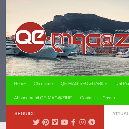
Salta al contenuto
Home
Chi siamo
QE MAG SFOGLIABILE
Dal Pr
Abbonamenti QE-MAG@ZINE
Contatti
Cassa
SEGUICI:
ATTUAL