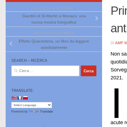
Pri
ARTICOLO SUCCESSIVO
Giardini di St-Martin a Monaco: una
nuova mostra fotografica
ant
ARTICOLO PRECEDENTE
Effetto Quarantena, un libro da leggere
DI
AMP 
assolutamente
Non sar
SEARCH – RICERCA
quotidi
Ricerca
Sorvegl
per:
2021.
I
TRANSLATE:
Powered by
Translate
acute r