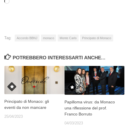
Caricamento
in
corso…
Tag:
Accordo BBNJ
monaco
Monte Carlo
Principato di Monaco
POTREBBERO INTERESSARTI ANCHE...
Principato di Monaco: gli
Papilloma virus: da Monaco
eventi da non mancare
una riflessione del prof.
Franco Borruto
25/04/2023
04/03/2023