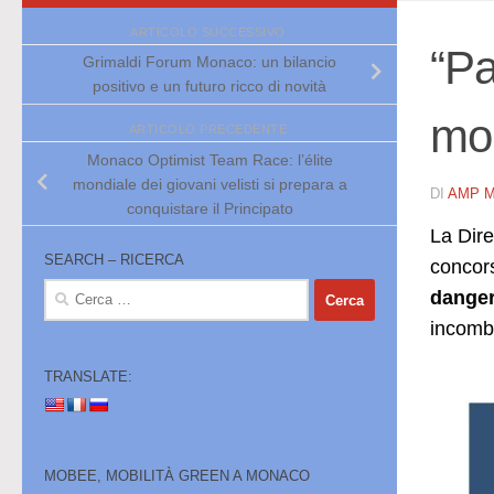
ARTICOLO SUCCESSIVO
“Pa
Grimaldi Forum Monaco: un bilancio
positivo e un futuro ricco di novità
mon
ARTICOLO PRECEDENTE
Monaco Optimist Team Race: l’élite
mondiale dei giovani velisti si prepara a
DI
AMP 
conquistare il Principato
La Dire
SEARCH – RICERCA
concors
Ricerca
dange
per:
incombo
TRANSLATE:
MOBEE, MOBILITÀ GREEN A MONACO