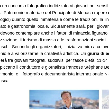
 un concorso fotografico indirizzato ai giovani per sensib
ul Patrimonio materiale del Principato di Monaco (opere d’ar
gici) quanto quello immateriale come le tradizioni, la lingua,
nato e gastronomia locale. Sicuramente sarà, per i giovan
, devono contemplare anche i fattori di minaccia figurano i
izzazione, il turismo di massa e le trasformazioni sociali,
chi. Secondo gli organizzatori, l’iniziativa mira a coinv
nio e a valorizzarne la creatività artistica. Un
giuria di e
erà tre giovani fotografi, suddivisi per fasce d’età: 11-1
spiccano il conduttore e giornalista francese Stéphane Be
rimonio, e il fotografo e documentarista internazionale N
asca.