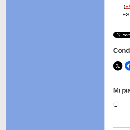
(
F
ESC
Condi
Mi pi
Cari
in
cor