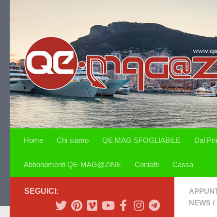
Salta al contenuto
Home
Chi siamo
QE MAG SFOGLIABILE
Dal Pr
Abbonamenti QE-MAG@ZINE
Contatti
Cassa
SEGUICI:
APPUN
NEWS
/