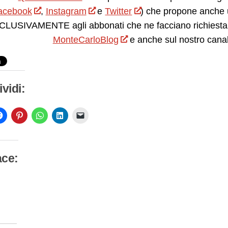
acebook
,
Instagram
e
Twitter
) che propone anche 
LUSIVAMENTE agli abbonati che ne facciano richiesta.
MonteCarloBlog
e anche sul nostro cana
vidi:
ace:
camento
so…