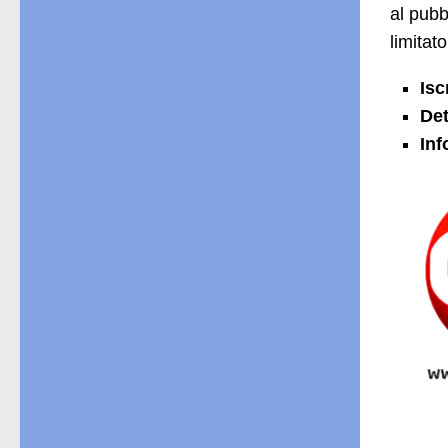
al pubb
limitat
Isc
Det
Inf