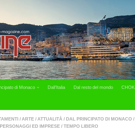
incipato di Monaco
Dall’Italia
Dal resto del mondo
CHOK
TAMENTI
/
ARTE
/
ATTUALITÀ
/
DAL PRINCIPATO DI MONACO
/
PERSONAGGI ED IMPRESE
/
TEMPO LIBERO