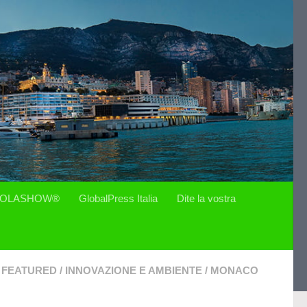
OLASHOW®
GlobalPress Italia
Dite la vostra
FEATURED
/
INNOVAZIONE E AMBIENTE
/
MONACO