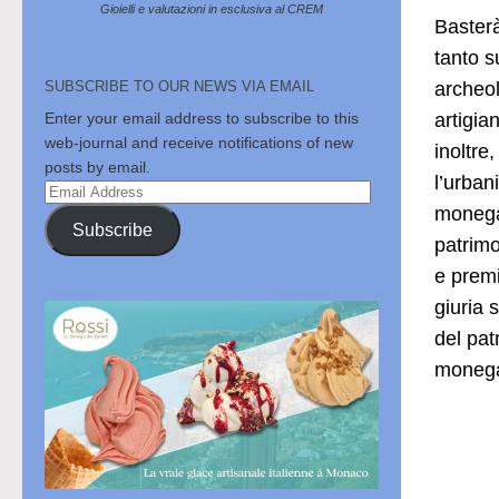
Gioielli e valutazioni in esclusiva al CREM
Basterà
tanto s
archeolo
SUBSCRIBE TO OUR NEWS VIA EMAIL
artigia
Enter your email address to subscribe to this
web-journal and receive notifications of new
inoltre
posts by email.
l’urban
Email
monegas
Address
Subscribe
patrimo
e premi
giuria 
del pat
moneg