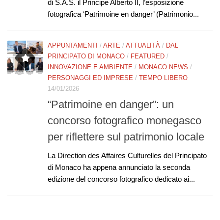
di S.A.S. il Principe Alberto II, l’esposizione
fotografica ‘Patrimoine en danger’ (Patrimonio...
APPUNTAMENTI
/
ARTE
/
ATTUALITÀ
/
DAL
PRINCIPATO DI MONACO
/
FEATURED
/
INNOVAZIONE E AMBIENTE
/
MONACO NEWS
/
PERSONAGGI ED IMPRESE
/
TEMPO LIBERO
14/01/2026
“Patrimoine en danger”: un
concorso fotografico monegasco
per riflettere sul patrimonio locale
La Direction des Affaires Culturelles del Principato
di Monaco ha appena annunciato la seconda
edizione del concorso fotografico dedicato ai...