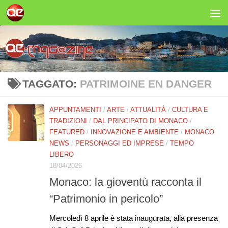
Salta al contenuto
TAGGATO:
PATRIMOINE EN DANGER
APPUNTAMENTI
/
ARTE
/
ATTUALITÀ
/
CULTURA E
TRADIZIONI
/
DAL PRINCIPATO DI MONACO
/
FEATURED
/
INNOVAZIONE E AMBIENTE
/
MONACO
NEWS
/
PERSONAGGI ED IMPRESE
/
TEMPO
LIBERO
18/04/2026
Monaco: la gioventù racconta il
“Patrimonio in pericolo”
Mercoledì 8 aprile è stata inaugurata, alla presenza