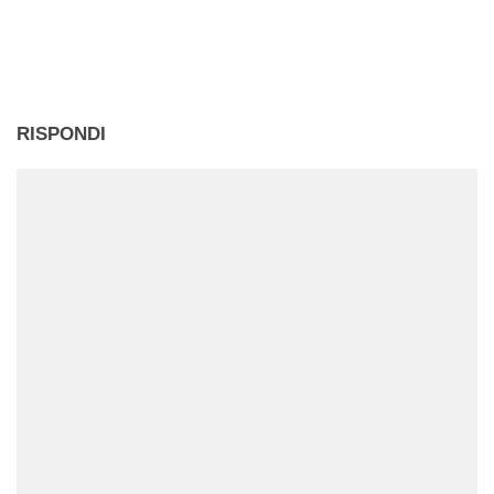
in
corso…
RISPONDI