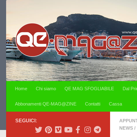
Salta al contenuto
Home
Chi siamo
QE MAG SFOGLIABILE
Dal Pr
Abbonamenti QE-MAG@ZINE
Contatti
Cassa
SEGUICI:
APPUN
NEWS
/