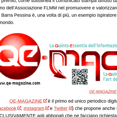
premio, come sottolinea il comunicato stampa diffuso da
no dell’Associazione FLMM nel promuovere e valorizzare don
 Barra Pessina è, una volta di più, un esempio ispirator
l mondo.
QE-MAGAZINE
QE-MAGAZINE
è il primo ed unico periodico digit
acebook
,
Instagram
e
Twitter
) che propone anche 
LUSIVAMENTE agli abbonati che ne facciano richiesta.