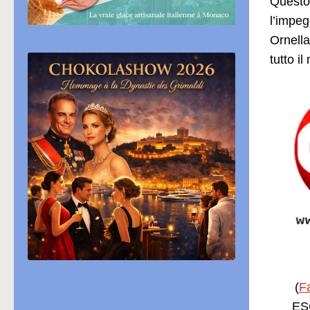
Questo 
l’impeg
Ornella
tutto i
(
F
ESC