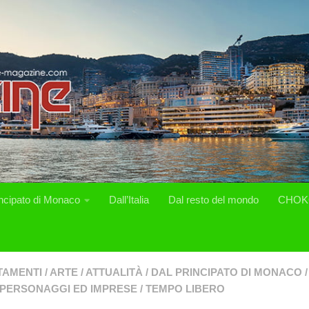
incipato di Monaco
Dall’Italia
Dal resto del mondo
CHOK
TAMENTI
/
ARTE
/
ATTUALITÀ
/
DAL PRINCIPATO DI MONACO
/
PERSONAGGI ED IMPRESE
/
TEMPO LIBERO