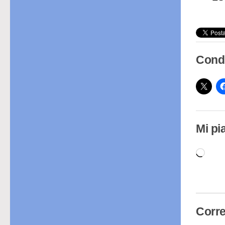
Condi
Mi pi
Cari
in
cor
Corre