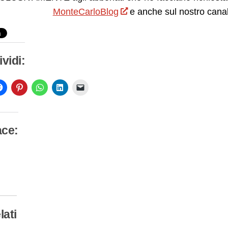
MonteCarloBlog
e anche sul nostro cana
vidi:
ace:
camento
so…
lati