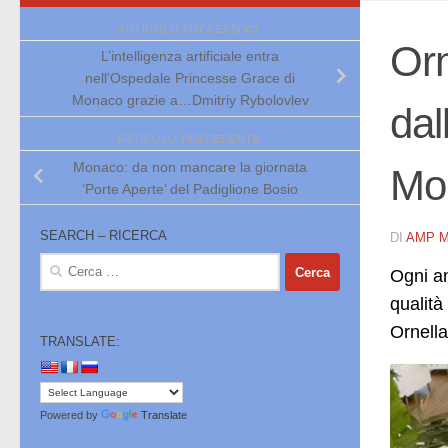
ARTICOLO SUCCESSIVO
Orn
L’intelligenza artificiale entra
nell’Ospedale Princesse Grace di
Monaco grazie a…Dmitriy Rybolovlev
dal
ARTICOLO PRECEDENTE
Monaco: da non mancare la giornata
Mo
‘Porte Aperte’ del Padiglione Bosio
SEARCH – RICERCA
DI
AMP 
Ricerca
Ogni a
per:
qualità
Ornella
TRANSLATE:
Powered by
Translate