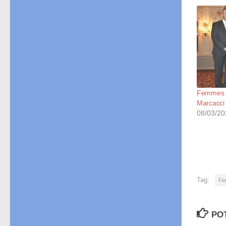
Femmes L
Marcacci
08/03/20
Tag:
Fe
PO