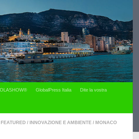
OLASHOW®
GlobalPress Italia
Dite la vostra
FEATURED
/
INNOVAZIONE E AMBIENTE
/
MONACO