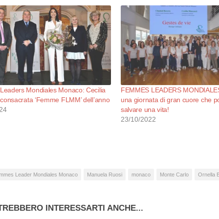
eaders Mondiales Monaco: Cecilia
FEMMES LEADERS MONDIALE
 consacrata ‘Femme FLMM’ dell’anno
una giornata di gran cuore che p
24
salvare una vita!
23/10/2022
mmes Leader Mondiales Monaco
Manuela Ruosi
monaco
Monte Carlo
Ornella 
TREBBERO INTERESSARTI ANCHE...