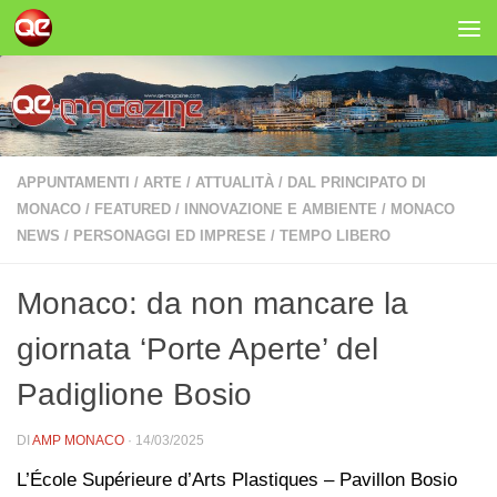
Salta al contenuto
APPUNTAMENTI
/
ARTE
/
ATTUALITÀ
/
DAL PRINCIPATO DI
MONACO
/
FEATURED
/
INNOVAZIONE E AMBIENTE
/
MONACO
NEWS
/
PERSONAGGI ED IMPRESE
/
TEMPO LIBERO
Monaco: da non mancare la
giornata ‘Porte Aperte’ del
Padiglione Bosio
DI
AMP MONACO
·
14/03/2025
L’École Supérieure d’Arts Plastiques – Pavillon Bosio