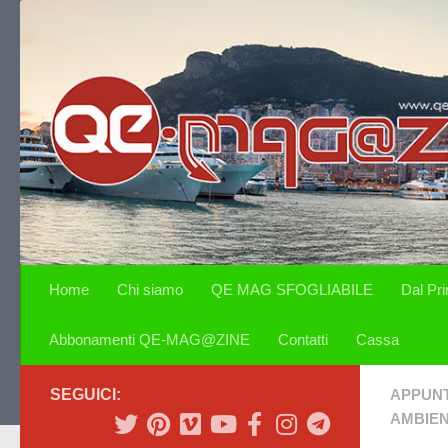
Salta al contenuto
Home
Chi siamo
QE MAG SFOGLIABILE
Dal Pr
Abbonamenti QE-MAG@ZINE
Contatti
Cassa
SEGUICI:
APPUN
AMBIE