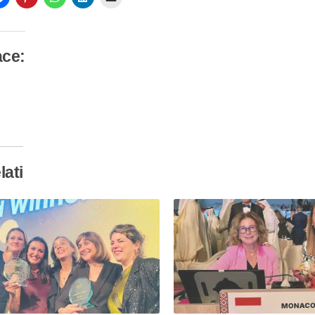
ace:
camento
so…
lati