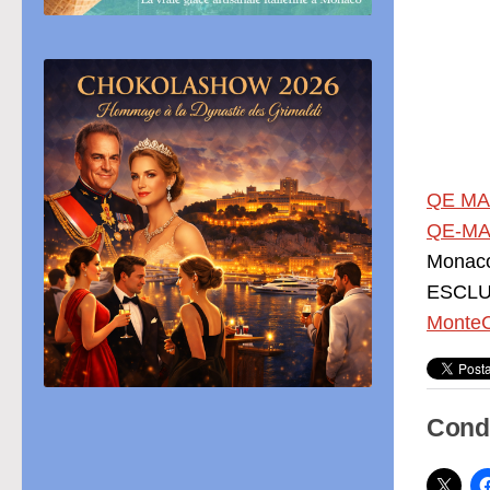
QE MA
QE-MA
Monac
ESCLUS
MonteC
Condi