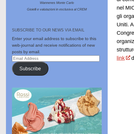
Wannenes Monte Carlo
nel MIC
Gioielli e valutazioni in esclusiva al CREM
gli org
Uniti. 
SUBSCRIBE TO OUR NEWS VIA EMAIL
Congres
Enter your email address to subscribe to this
organiz
web-journal and receive notifications of new
struttu
posts by email.
link
d
Email
Address
Subscribe