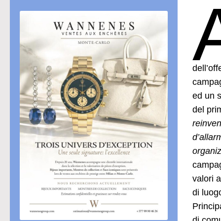
dell’of
campag
ed un s
del pri
reinven
d’allar
organiz
campag
valori 
di luog
Princi
di comu