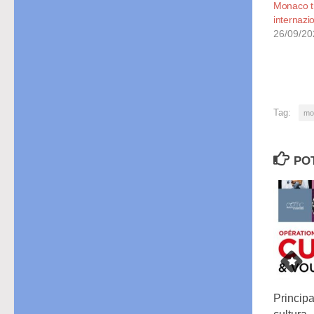
Monaco tr
internazio
26/09/20
Tag:
mo
PO
Princip