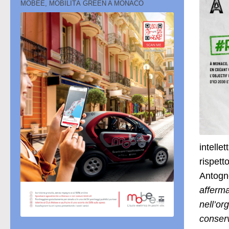
MOBEE, MOBILITÀ GREEN A MONACO
intellet
rispett
Antogne
afferma
nell’or
conserv