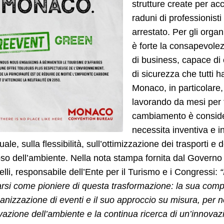
strutture create per acc
raduni di professionist
arrestato. Per gli organ
è forte la consapevole
di business, capace di c
di sicurezza che tutti ha
Monaco, in particolare,
lavorando da mesi per t
cambiamento è consider
necessita inventiva e i
tuale, sulla flessibilità, sull’ottimizzazione dei trasporti e
oso dell’ambiente. Nella nota stampa fornita dal Gover
lli, responsabile dell’Ente per il Turismo e i Congressi:
“
rsi come pioniere di questa trasformazione: la sua comp
ganizzazione di eventi e il suo approccio su misura, per n
azione dell’ambiente e la continua ricerca di un’innovazi