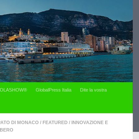
OLASHOW®
GlobalPress Italia
Dite la vostra
PATO DI MONACO
/
FEATURED
/
INNOVAZIONE E
IBERO