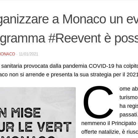
anizzare a Monaco un ev
ogramma #Reevent è poss
MONACO
·
11/01/2021
i sanitaria provocata dalla pandemia COVID-19 ha colpito
co non si arrende e presenta la sua strategia per il 202
C
ome abb
turismo
ha regi
passati
nemmeno il Principato 
offerte natalizie, è rius