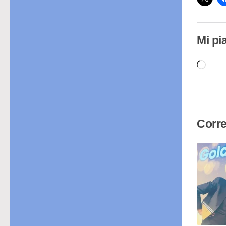
Mi pi
Cari
in
cor
Corre