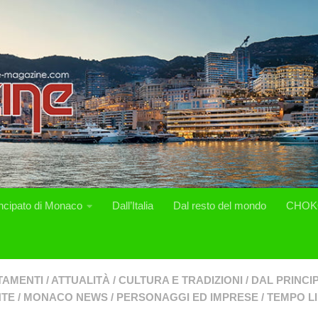
incipato di Monaco
Dall’Italia
Dal resto del mondo
CHOK
TAMENTI
/
ATTUALITÀ
/
CULTURA E TRADIZIONI
/
DAL PRINCI
NTE
/
MONACO NEWS
/
PERSONAGGI ED IMPRESE
/
TEMPO L