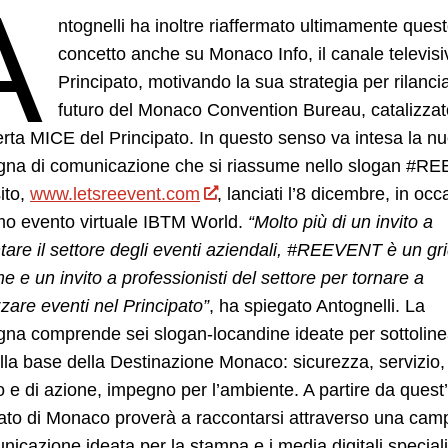
A
ntognelli ha inoltre riaffermato ultimamente ques
concetto anche su Monaco Info, il canale televisi
Principato, motivando la sua strategia per rilancia
futuro del Monaco Convention Bureau, catalizzat
ferta MICE del Principato. In questo senso va intesa la n
na di comunicazione che si riassume nello slogan #R
ito,
www.letsreevent.com
, lanciati l’8 dicembre, in oc
mo evento virtuale IBTM World.
“Molto più di un invito a
tare il settore degli eventi aziendali, #REEVENT è un gr
me e un invito a professionisti del settore per tornare a
zare eventi nel Principato”
, ha spiegato Antognelli. La
na comprende sei slogan-locandine ideate per sottoline
alla base della Destinazione Monaco: sicurezza, servizio,
o e di azione, impegno per l’ambiente. A partire da quest’
pato di Monaco proverà a raccontarsi attraverso una ca
nicazione ideata per la stampa e i media digitali speciali