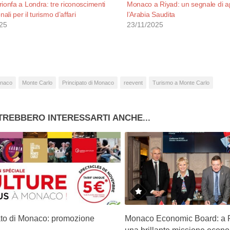
ionfa a Londra: tre riconoscimenti
Monaco a Riyad: un segnale di a
nali per il turismo d’affari
l’Arabia Saudita
25
23/11/2025
naco
Monte Carlo
Principato di Monaco
reevent
Turismo a Monte Carlo
TREBBERO INTERESSARTI ANCHE...
ato di Monaco: promozione
Monaco Economic Board: a P