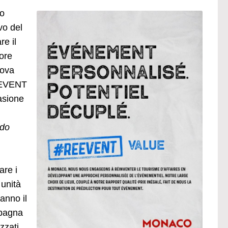
to
vo del
re il
ore
uova
EEVENT
casione
ido
are i
 unità
anno il
mpagna
zzati