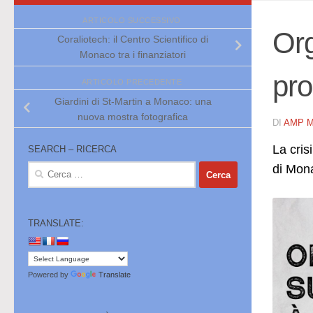
ARTICOLO SUCCESSIVO
Org
Coraliotech: il Centro Scientifico di
Monaco tra i finanziatori
pr
ARTICOLO PRECEDENTE
Giardini di St-Martin a Monaco: una
nuova mostra fotografica
DI
AMP 
La cris
SEARCH – RICERCA
di Mona
Ricerca
per:
TRANSLATE:
Powered by
Translate