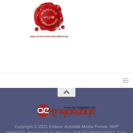
Copyright © 2021 Editore: Actualité Media Presse, AMP
MONACO, Principauté de Monaco, TVA FR 30000070622. Tutti i