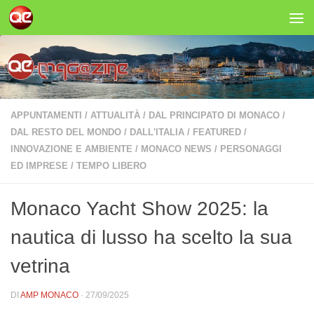
Salta al contenuto
APPUNTAMENTI
/
ATTUALITÀ
/
DAL PRINCIPATO DI MONACO
/
DAL RESTO DEL MONDO
/
DALL'ITALIA
/
FEATURED
/
INNOVAZIONE E AMBIENTE
/
MONACO NEWS
/
PERSONAGGI
ED IMPRESE
/
TEMPO LIBERO
Monaco Yacht Show 2025: la
nautica di lusso ha scelto la sua
vetrina
DI
AMP MONACO
·
27/09/2025