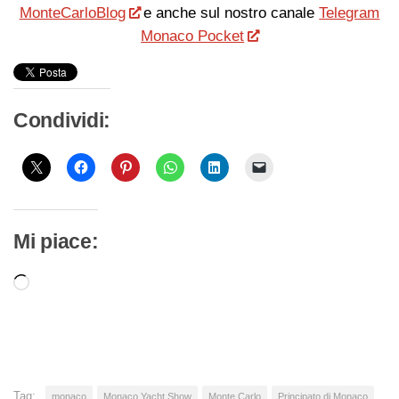
MonteCarloBlog
e anche sul nostro canale
Telegram
Monaco Pocket
Condividi:
Mi piace:
Caricamento
in
corso…
Tag:
monaco
Monaco Yacht Show
Monte Carlo
Principato di Monaco