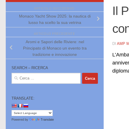
Il 
ARTICOLO SUCCESSIVO
Monaco Yacht Show 2025: la nautica di
lusso ha scelto la sua vetrina
con
ARTICOLO PRECEDENTE
Aromi e Sapori delle Riviere: nel
DI
AMP 
Principato di Monaco un evento tra
L’Ambas
tradizione e innovazione
anniver
SEARCH – RICERCA
diploma
Ricerca
per:
TRANSLATE:
Powered by
Translate