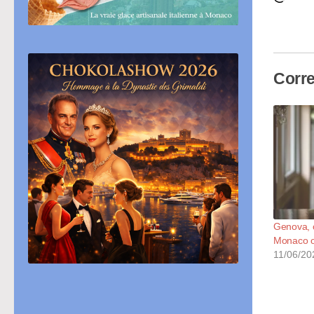
in
cor
Corre
Genova, o
Monaco o
11/06/20