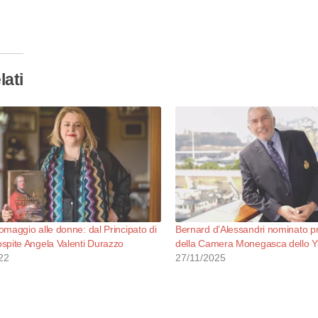
so…
lati
maggio alle donne: dal Principato di
Bernard d’Alessandri nominato p
spite Angela Valenti Durazzo
della Camera Monegasca dello Y
22
27/11/2025