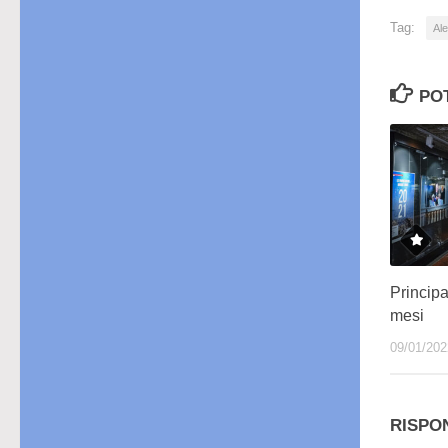
Tag:
Ale
PO
Principa
mesi
09/01/202
RISPO