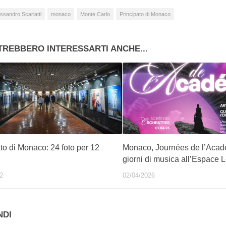
ssandro Scarlatti
monaco
Monte Carlo
Principato di Monaco
TREBBERO INTERESSARTI ANCHE...
to di Monaco: 24 foto per 12
Monaco, Journées de l’Acadé
giorni di musica all’Espace 
2
02/04/2026
NDI