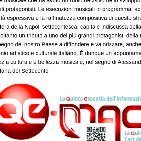
e musicale che ha avuto un ruolo decisivo nello sviluppo 
ali protagonisti. Le esecuzioni musicali in programma, ac
sità espressiva e la raffinatezza compositiva di questo str
fera della Napoli settecentesca, capitale indiscussa della
oltanto un tributo a uno dei più grandi protagonisti del
pegno del nostro Paese a diffondere e valorizzare, anche
nio artistico e culturale italiano. È dunque un appuntam
zia culturale e bellezza musicale, nel segno di Alessandr
tana del Settecento