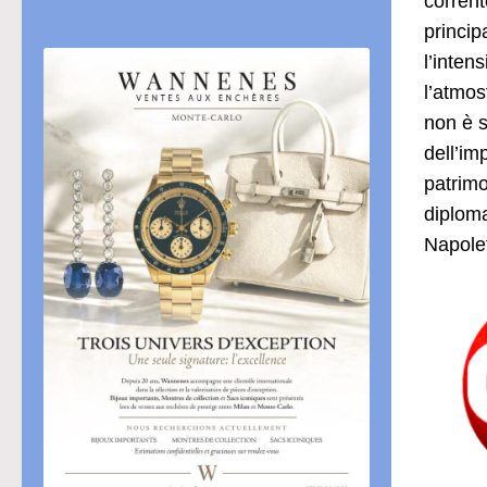
corrent
princip
l’inten
l’atmos
non è s
dell’im
patrimo
diploma
Napole