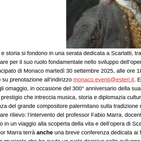
e storia si fondono in una serata dedicata a Scarlatti, tra 
lare per il suo ruolo fondamentale nello sviluppo dell’op
ncipato di Monaco martedì 30 settembre 2025, alle ore 18
o su prenotazione all’indirizzo
monaco.eventi@esteri.it
. 
li omaggio, in occasione del 300° anniversario della sua
prestigio che intreccia musica, storia e diplomazia cultu
enza del grande compositore palermitano sulla tradizione
lare rilievo: l’intervento del professor Fabio Marra, docen
o in un viaggio alla scoperta della vita e dell’opera di Sc
or Marra terrà
anche
una breve conferenza dedicata ai f