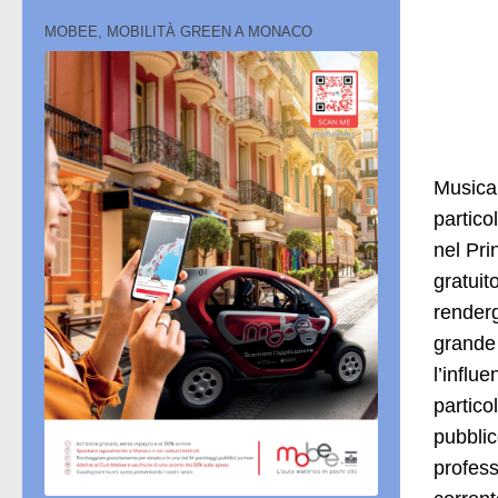
MOBEE, MOBILITÀ GREEN A MONACO
Musica 
partico
nel Pri
gratuit
renderg
grande 
l’influ
partico
pubblic
profess