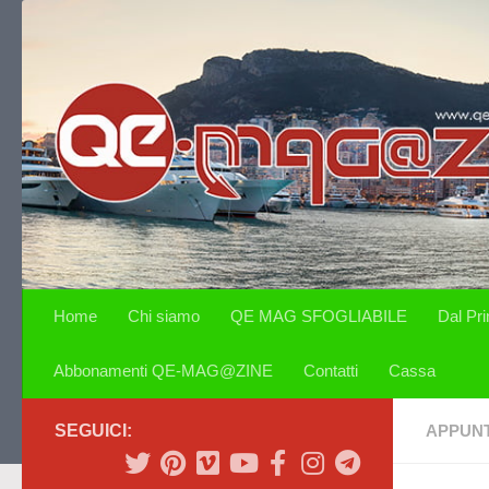
Salta al contenuto
Home
Chi siamo
QE MAG SFOGLIABILE
Dal Pr
Abbonamenti QE-MAG@ZINE
Contatti
Cassa
SEGUICI:
APPUN