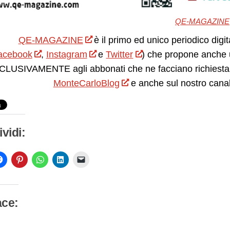
QE-MAGAZINE
QE-MAGAZINE
è il primo ed unico periodico digit
acebook
,
Instagram
e
Twitter
) che propone anche 
LUSIVAMENTE agli abbonati che ne facciano richiesta.
MonteCarloBlog
e anche sul nostro cana
vidi:
ace:
camento