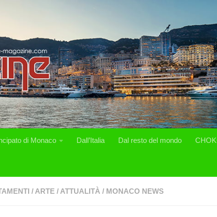
incipato di Monaco
Dall’Italia
Dal resto del mondo
CHOK
TAMENTI
/
ARTE
/
ATTUALITÀ
/
MONACO NEWS