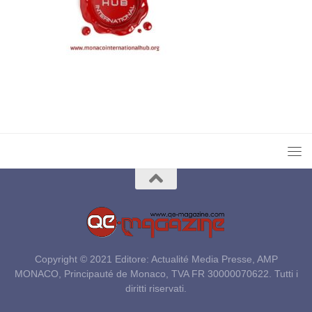
Copyright © 2021 Editore: Actualité Media Presse, AMP
MONACO, Principauté de Monaco, TVA FR 30000070622. Tutti i
diritti riservati.