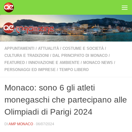
Salta al contenuto
APPUNTAMENTI
/
ATTUALITÀ
/
COSTUME E SOCIETÀ
/
CULTURA E TRADIZIONI
/
DAL PRINCIPATO DI MONACO
/
FEATURED
/
INNOVAZIONE E AMBIENTE
/
MONACO NEWS
/
PERSONAGGI ED IMPRESE
/
TEMPO LIBERO
Monaco: sono 6 gli atleti
monegaschi che partecipano alle
Olimpiadi di Parigi 2024
DI
AMP MONACO
·
06/07/2024