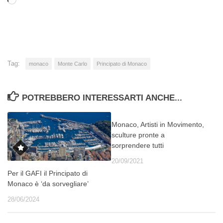
Caricamento
in
corso…
Tag:
monaco
Monte Carlo
Principato di Monaco
POTREBBERO INTERESSARTI ANCHE...
Monaco, Artisti in Movimento,
sculture pronte a
sorprendere tutti
20/09/2021
Per il GAFI il Principato di
Monaco è ‘da sorvegliare’
28/06/2024