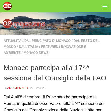
Salta al contenuto
ATTUALITÀ
/
DAL PRINCIPATO DI MONACO
/
DAL RESTO DEL
MONDO
/
DALL'ITALIA
/
FEATURED
/
INNOVAZIONE E
AMBIENTE
/
MONACO NEWS
Monaco partecipa alla 174ª
sessione del Consiglio della FAO
DI
AMP MONACO
·
27/12/2023
Dal 4 all’8 dicembre, il Principato ha partecipato a
Roma, in qualità di osservatore, alla 174ª sessione del
Consiglio dell’Organizzazione delle Nazioni Unite per