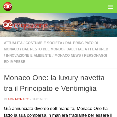
Salta al contenuto
ATTUALITÀ
/
COSTUME E SOCIETÀ
/
DAL PRINCIPATO DI
MONACO
/
DAL RESTO DEL MONDO
/
DALL'ITALIA
/
FEATURED
/
INNOVAZIONE E AMBIENTE
/
MONACO NEWS
/
PERSONAGGI
ED IMPRESE
Monaco One: la luxury navetta
tra il Principato e Ventimiglia
DI
AMP MONACO
·
31/01/2021
Già annunciata diverse settimane fa, Monaco One ha
fatto la sua comparsa in maniera fragrante per essere il