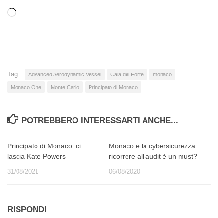
Caricamento
in
corso…
Tag:
Advanced Aerodynamic Vessel
Cala del Forte
monaco
Monaco One
Monte Carlo
Principato di Monaco
POTREBBERO INTERESSARTI ANCHE...
Principato di Monaco: ci
Monaco e la cybersicurezza:
lascia Kate Powers
ricorrere all’audit è un must?
31/08/2021
06/08/2020
RISPONDI