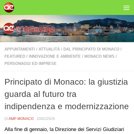
Salta al contenuto
APPUNTAMENTI
/
ATTUALITÀ
/
DAL PRINCIPATO DI MONACO
/
FEATURED
/
INNOVAZIONE E AMBIENTE
/
MONACO NEWS
/
PERSONAGGI ED IMPRESE
Principato di Monaco: la giustizia
guarda al futuro tra
indipendenza e modernizzazione
DI
AMP MONACO
·
10/02/2026
Alla fine di gennaio, la Direzione dei Servizi Giudiziari