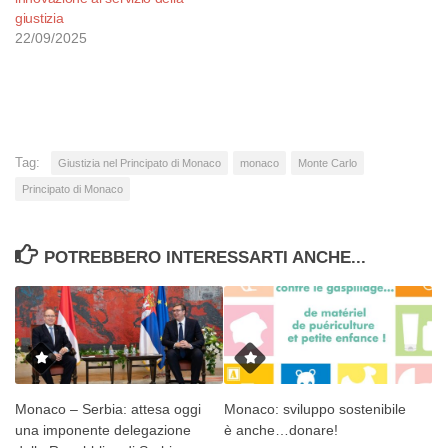
giustizia
22/09/2025
Tag:
Giustizia nel Principato di Monaco
monaco
Monte Carlo
Principato di Monaco
POTREBBERO INTERESSARTI ANCHE...
Monaco – Serbia: attesa oggi
Monaco: sviluppo sostenibile
una imponente delegazione
è anche…donare!