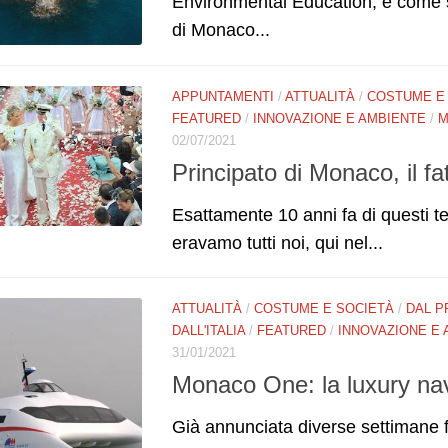
Environmental Education, è come s
di Monaco...
APPUNTAMENTI
/
ATTUALITÀ
/
COSTUME E
FEATURED
/
INNOVAZIONE E AMBIENTE
/
M
02/07/2021
Principato di Monaco, il fat
Esattamente 10 anni fa di questi temp
eravamo tutti noi, qui nel...
ATTUALITÀ
/
COSTUME E SOCIETÀ
/
DAL P
DALL'ITALIA
/
FEATURED
/
INNOVAZIONE E
31/01/2021
Monaco One: la luxury nave
Già annunciata diverse settimane 