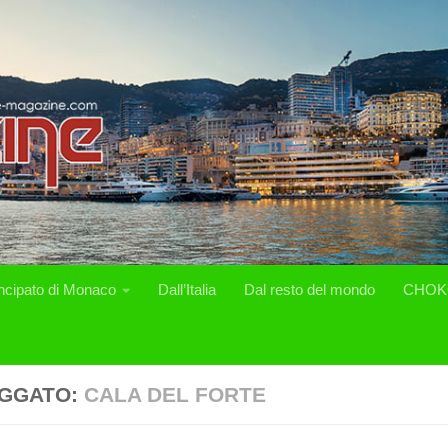
incipato di Monaco
Dall’Italia
Dal resto del mondo
CHOK
GGATO:
CALA DEL FORTE