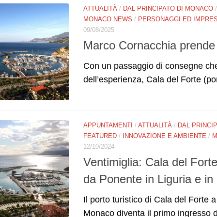
ATTUALITÀ
/
DAL PRINCIPATO DI MONACO
MONACO NEWS
/
PERSONAGGI ED IMPRE
09/08/2025
Marco Cornacchia prende i
Con un passaggio di consegne che 
dell’esperienza, Cala del Forte (po
APPUNTAMENTI
/
ATTUALITÀ
/
DAL PRINCI
FEATURED
/
INNOVAZIONE E AMBIENTE
/
M
12/10/2024
Ventimiglia: Cala del Forte
da Ponente in Liguria e in I
Il porto turistico di Cala del Forte
Monaco diventa il primo ingresso d