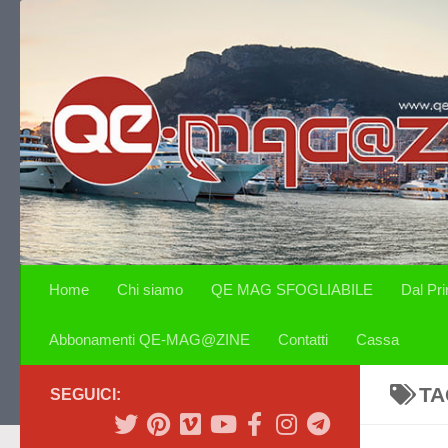
Salta al contenuto
Home
Chi siamo
QE MAG SFOGLIABILE
Dal Pr
Abbonamenti QE-MAG@ZINE
Contatti
Cassa
TA
SEGUICI: