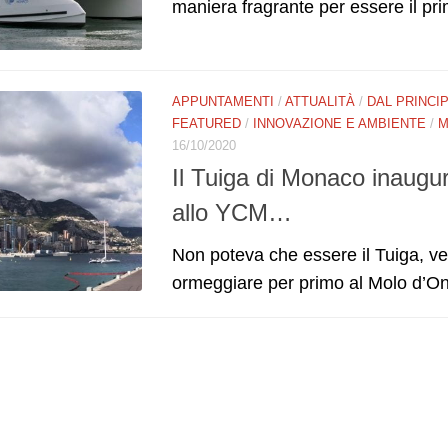
maniera fragrante per essere il pr
APPUNTAMENTI
/
ATTUALITÀ
/
DAL PRINCI
FEATURED
/
INNOVAZIONE E AMBIENTE
/
M
16/10/2020
Il Tuiga di Monaco inaugur
allo YCM…
Non poteva che essere il Tuiga, ve
ormeggiare per primo al Molo d’On