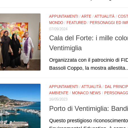
APPUNTAMENTI
/
ARTE
/
ATTUALITÀ
/
COST
MONDO
/
FEATURED
/
PERSONAGGI ED IM
07/09/2024
Cala del Forte: i mille co
Ventimiglia
Organizzata con il patrocinio di FI
Bassoli Coppo, la mostra allestita..
APPUNTAMENTI
/
ATTUALITÀ
/
DAL PRINCI
AMBIENTE
/
MONACO NEWS
/
PERSONAGGI
16/05/2023
Porto di Ventimiglia: Band
Questo prestigioso riconoscimento i