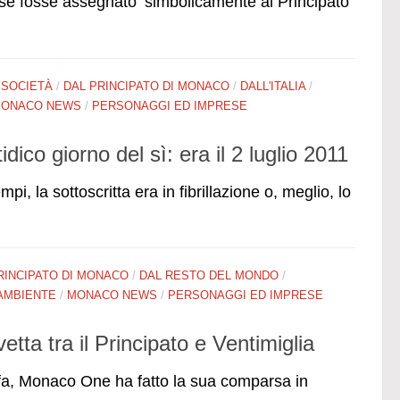
e fosse assegnato ‘simbolicamente al Principato
 SOCIETÀ
/
DAL PRINCIPATO DI MONACO
/
DALL'ITALIA
/
ONACO NEWS
/
PERSONAGGI ED IMPRESE
idico giorno del sì: era il 2 luglio 2011
i, la sottoscritta era in fibrillazione o, meglio, lo
RINCIPATO DI MONACO
/
DAL RESTO DEL MONDO
/
 AMBIENTE
/
MONACO NEWS
/
PERSONAGGI ED IMPRESE
tta tra il Principato e Ventimiglia
fa, Monaco One ha fatto la sua comparsa in