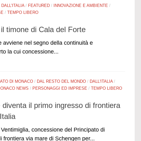
/
DALL'ITALIA
/
FEATURED
/
INNOVAZIONE E AMBIENTE
/
SE
/
TEMPO LIBERO
l timone di Cala del Forte
avviene nel segno della continuità e
rto la cui concessione...
PATO DI MONACO
/
DAL RESTO DEL MONDO
/
DALL'ITALIA
/
ONACO NEWS
/
PERSONAGGI ED IMPRESE
/
TEMPO LIBERO
 diventa il primo ingresso di frontiera
talia
 a Ventimiglia, concessione del Principato di
i frontiera via mare di Schengen per...