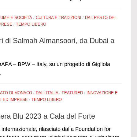
UME E SOCIETÀ
/
CULTURA E TRADIZIONI
/
DAL RESTO DEL
PRESE
/
TEMPO LIBERO
lori di Salmah Almansoori, da Dubai a
DAPA – BPW – Italy, su un progetto di Gigliola
.
PATO DI MONACO
/
DALL'ITALIA
/
FEATURED
/
INNOVAZIONE E
 ED IMPRESE
/
TEMPO LIBERO
iera Blu 2023 a Cala del Forte
nternazionale, rilasciato dalla Foundation for