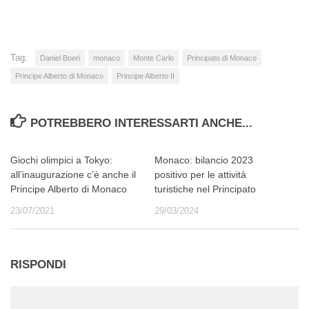
corso…
Tag:
Daniel Boeri
monaco
Monte Carlo
Principato di Monaco
Principe Alberto di Monaco
Principe Alberto II
POTREBBERO INTERESSARTI ANCHE...
Giochi olimpici a Tokyo:
Monaco: bilancio 2023
all’inaugurazione c’è anche il
positivo per le attività
Principe Alberto di Monaco
turistiche nel Principato
23/07/2021
29/03/2024
RISPONDI