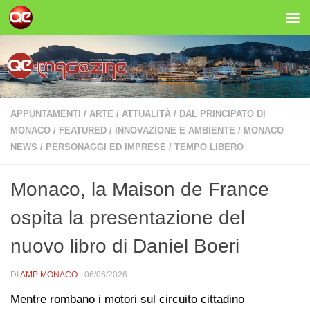
Salta al contenuto
APPUNTAMENTI
/
ARTE
/
ATTUALITÀ
/
DAL PRINCIPATO DI
MONACO
/
FEATURED
/
INNOVAZIONE E AMBIENTE
/
MONACO
NEWS
/
PERSONAGGI ED IMPRESE
/
TEMPO LIBERO
Monaco, la Maison de France
ospita la presentazione del
nuovo libro di Daniel Boeri
DI
AMP MONACO
·
06/06/2026
Mentre rombano i motori sul circuito cittadino