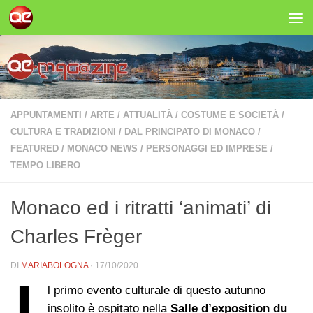
Salta al contenuto
APPUNTAMENTI
/
ARTE
/
ATTUALITÀ
/
COSTUME E SOCIETÀ
/
CULTURA E TRADIZIONI
/
DAL PRINCIPATO DI MONACO
/
FEATURED
/
MONACO NEWS
/
PERSONAGGI ED IMPRESE
/
TEMPO LIBERO
Monaco ed i ritratti ‘animati’ di
Charles Frèger
DI
MARIABOLOGNA
·
17/10/2020
l primo evento culturale di questo autunno
insolito è ospitato nella
Salle d’exp​osition du