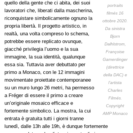
quello della gente che ci abit​​a​,​ dei suoi
portraits
lavorato​ri che, liberati dalla mascherina,
filmés 16
riconquistare simbolicamente ognuno la
ottobre 2020.
propria libertà. Il progetto artistico, in
Da sinistra
realtà, una volta compreso lo schema,
Bjorn
potrebbe essere replicato ovunque,
Dalhlstrom,
giacché privilegia l’uomo e la sua
Françoise
immagine, la sua identità, qualunque
Gamerdinger
essa sia. Tuttavia aver debuttato per
(direttrice
primo a Monaco, con le 12 immagini
della DAC) e
movimentate proiettate contemporanee
l’artista
su un muro lungo 26 metri, ha permesso
Charles
a Fréger di essere il primo a creare
Filmés.
un’originale mosaico efficace e
Copyright
fortemente simbolico. La mostra, la cui
AMP Monaco
entrata è gratuita tutti i giorni tranne
lunedì, dalle 13h alle 19h, è dunque fortemente