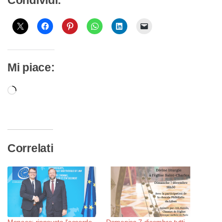
Condividi:
Mi piace:
Caricamento
in
corso…
Correlati