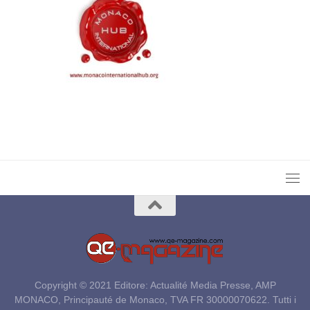
Copyright © 2021 Editore: Actualité Media Presse, AMP
MONACO, Principauté de Monaco, TVA FR 30000070622. Tutti i