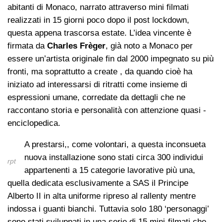
abitanti di Monaco, narrato attraverso mini filmati
realizzati in 15 giorni poco dopo il post lockdown,
questa appena trascorsa estate. L’idea vincente è
firmata da
Charles Frèger
, già noto a Monaco per
essere un’artista originale fin dal 2000 impegnato su più
fronti, ma soprattutto a create , da quando cioè ha
iniziato ad interessarsi di ritratti come insieme di
espressioni umane, corredate da dettagli che ne
raccontano storia e personalità con attenzione quasi -
enciclopedica.
A prestarsi,, come volontari, a questa inconsueta
nuova installazione sono stati circa 300 individui
rpt
appartenenti a 15 categorie lavorative più una,
quella dedicata esclusivamente a SAS il Principe
Alberto II in alta uniforme ripreso al rallenty mentre
indossa i guanti bianchi. Tuttavia solo 180 ‘personaggi’
sono stati sviluppati in una serie di 15 mini-filmati che