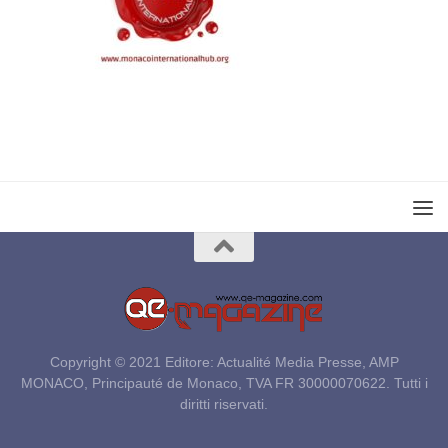
Copyright © 2021 Editore: Actualité Media Presse, AMP
MONACO, Principauté de Monaco, TVA FR 30000070622. Tutti i
diritti riservati.