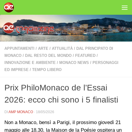
Salta al contenuto
APPUNTAMENTI
/
ARTE
/
ATTUALITÀ
/
DAL PRINCIPATO DI
MONACO
/
DAL RESTO DEL MONDO
/
FEATURED
/
INNOVAZIONE E AMBIENTE
/
MONACO NEWS
/
PERSONAGGI
ED IMPRESE
/
TEMPO LIBERO
Prix PhiloMonaco de l’Essai
2026: ecco chi sono i 5 finalisti
DI
AMP MONACO
·
18/05/2026
Non a Monaco, bensì a Parigi, il prossimo giovedì 21
maggio alle 18.30, la Maison de la Poésie ospitera un