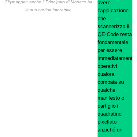
avere
Citymapper: anche il Principato di Monaco ha
l’applicazione
la sua cartina interattiva
che
scannerizza il
QE-Code resta
fondamentale
per essere
immediatamente
operativi
qualora
compaia su
qualche
manifesto o
cartiglio il
quadratino
pixellato
anziché un