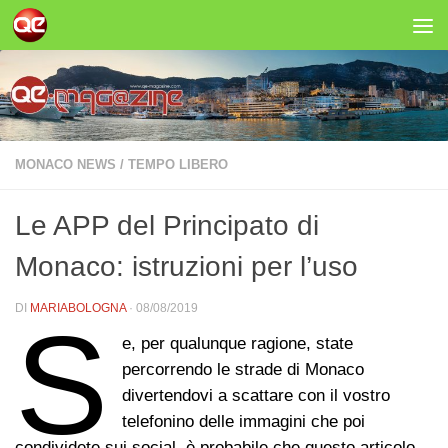
Salta al contenuto
MONACO NEWS
/
TEMPO LIBERO
Le APP del Principato di
Monaco: istruzioni per l’uso
DI
MARIABOLOGNA
·
08/08/2019
S
e, per qualunque ragione, state
percorrendo le strade di Monaco
divertendovi a scattare con il vostro
telefonino delle immagini che poi
condividete sui social, è probabile che questo articolo