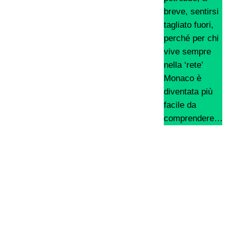
breve, sentirsi
tagliato fuori,
perché per chi
vive sempre
nella ‘rete’
Monaco è
diventata più
facile da
comprendere…