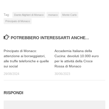
Tag:
Dante Alighieri di Monaco
monaco
Monte Carlo
Principato di Monaco
POTREBBERO INTERESSARTI ANCHE...
Principato di Monaco:
Accademia Italiana della
attenzione ai borseggiatori,
Cucina: devoluti 10.000 euro
alle truffe telefoniche e quelle
per le attività della Croce
sui social
Rossa di Monaco
29/08/2024
30/06/2023
RISPONDI