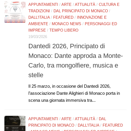
APPUNTAMENTI
/
ARTE
/
ATTUALITÀ
/
CULTURA E
TRADIZIONI
/
DAL PRINCIPATO DI MONACO
/
DALL'ITALIA
/
FEATURED
/
INNOVAZIONE E
AMBIENTE
/
MONACO NEWS
/
PERSONAGGI ED
IMPRESE
/
TEMPO LIBERO
19/03/2026
Dantedì 2026, Principato di
Monaco: Dante approda a Monte-
Carlo, tra mongolfiere, musica e
stelle
Il 25 marzo, in occasione del Dantedì 2026,
l’associazione Dante Alighieri di Monaco porta in
scena una giornata immersiva tra...
APPUNTAMENTI
/
ARTE
/
ATTUALITÀ
/
DAL
PRINCIPATO DI MONACO
/
DALL'ITALIA
/
FEATURED