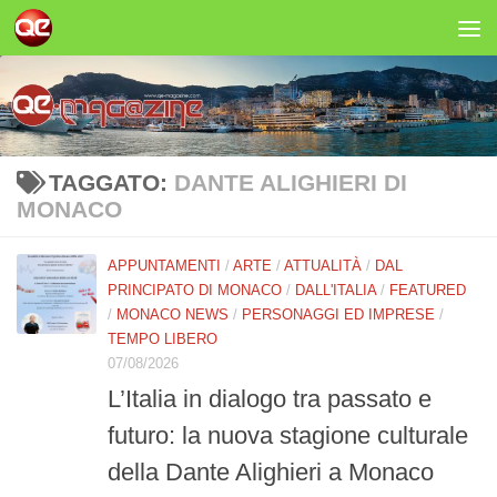
Salta al contenuto
TAGGATO:
DANTE ALIGHIERI DI
MONACO
APPUNTAMENTI
/
ARTE
/
ATTUALITÀ
/
DAL
PRINCIPATO DI MONACO
/
DALL'ITALIA
/
FEATURED
/
MONACO NEWS
/
PERSONAGGI ED IMPRESE
/
TEMPO LIBERO
07/08/2026
L’Italia in dialogo tra passato e
futuro: la nuova stagione culturale
della Dante Alighieri a Monaco