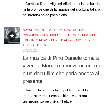
Il Comitato Dante Alighieri (riferimento insostituibile
nella promozione della lingua e della cultura italiana
nel mondo) ha da poco eletto...
APPUNTAMENTI
/
ARTE
/
ATTUALITÀ
/
DAL
PRINCIPATO DI MONACO
/
DALL'ITALIA
/
FEATURED
/
MONACO NEWS
/
PERSONAGGI ED IMPRESE
/
TEMPO LIBERO
20/11/2025
La musica di Pino Daniele torna a
vivere a Monaco: emozioni, ricordi
e un docu-film che parla ancora al
presente
È bastata la prima nota – quel timbro caldo e
immediatamente riconoscibile – e la prima
testimonianza perché al Théâtre...