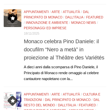
APPUNTAMENTI
/
ARTE
/
ATTUALITÀ
/
DAL
PRINCIPATO DI MONACO
/
DALL'ITALIA
/
FEATURED
/
INNOVAZIONE E AMBIENTE
/
MONACO NEWS
/
PERSONAGGI ED IMPRESE
18/11/2025
Monaco celebra Pino Daniele: il
docufilm “Nero a metà” in
proiezione al Théâtre des Variétés
A dieci anni dalla scomparsa di Pino Daniele, il
Principato di Monaco rende omaggio al celebre
cantautore napoletano con la...
APPUNTAMENTI
/
ARTE
/
ATTUALITÀ
/
CULTURA E
TRADIZIONI
/
DAL PRINCIPATO DI MONACO
/
DAL
RESTO DEL MONDO
/
DALL'ITALIA
/
FEATURED
/