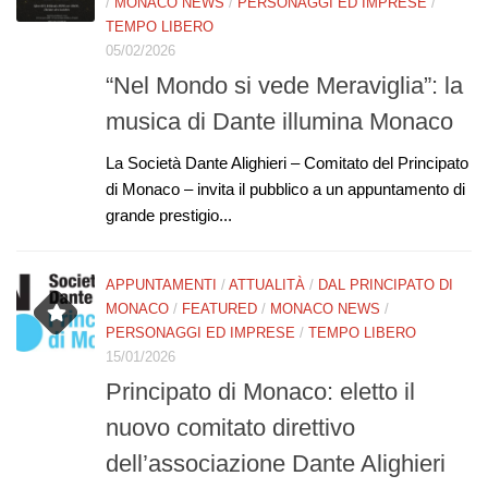
/
MONACO NEWS
/
PERSONAGGI ED IMPRESE
/
TEMPO LIBERO
05/02/2026
“Nel Mondo si vede Meraviglia”: la
musica di Dante illumina Monaco
La Società Dante Alighieri – Comitato del Principato
di Monaco – invita il pubblico a un appuntamento di
grande prestigio...
APPUNTAMENTI
/
ATTUALITÀ
/
DAL PRINCIPATO DI
MONACO
/
FEATURED
/
MONACO NEWS
/
PERSONAGGI ED IMPRESE
/
TEMPO LIBERO
15/01/2026
Principato di Monaco: eletto il
nuovo comitato direttivo
dell’associazione Dante Alighieri