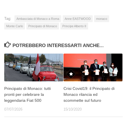
Tag:
Ambasciata di Monaco a Roma
Anne EASTWOOD
monaco
Monte Carlo
Principato di Monaco
Principe Alberto II
POTREBBERO INTERESSARTI ANCHE...
Principato di Monaco: tutti
Crisi Covid19: il Principato di
pronti per celebrare la
Monaco rilancia ed
leggendaria Fiat 500
scommette sul futuro
07/07/2026
15/10/2020