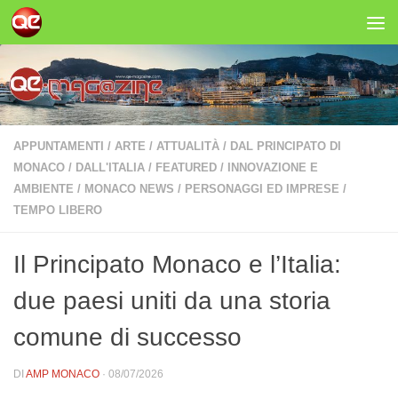
Salta al contenuto
APPUNTAMENTI
/
ARTE
/
ATTUALITÀ
/
DAL PRINCIPATO DI
MONACO
/
DALL'ITALIA
/
FEATURED
/
INNOVAZIONE E
AMBIENTE
/
MONACO NEWS
/
PERSONAGGI ED IMPRESE
/
TEMPO LIBERO
Il Principato Monaco e l’Italia:
due paesi uniti da una storia
comune di successo
DI
AMP MONACO
·
08/07/2026