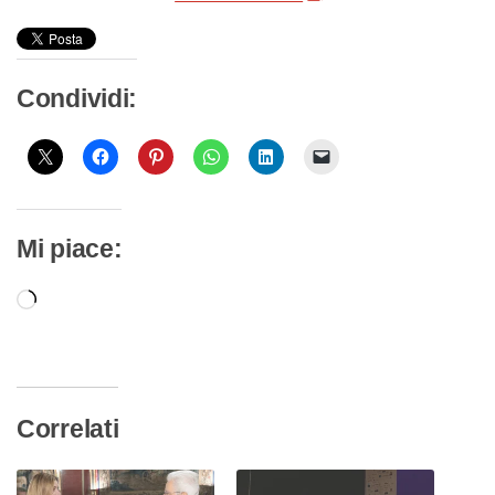
Condividi:
Mi piace:
Caricamento
in
corso…
Correlati