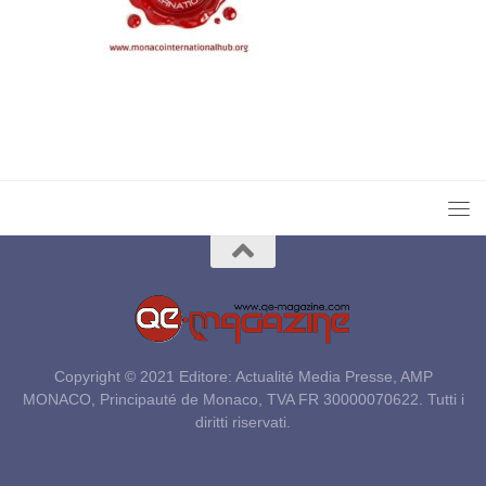
Copyright © 2021 Editore: Actualité Media Presse, AMP
MONACO, Principauté de Monaco, TVA FR 30000070622. Tutti i
diritti riservati.