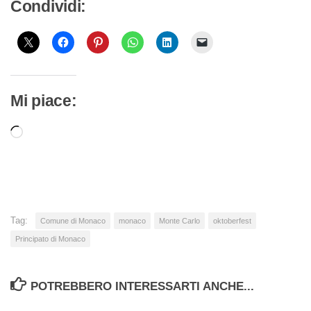
Condividi:
Mi piace:
Caricamento
in
corso…
Tag:
Comune di Monaco
monaco
Monte Carlo
oktoberfest
Principato di Monaco
POTREBBERO INTERESSARTI ANCHE...