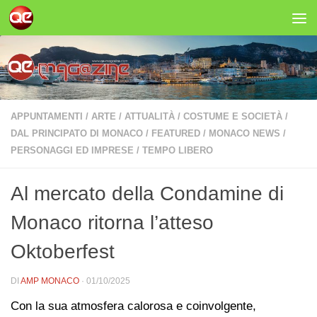
Salta al contenuto
APPUNTAMENTI
/
ARTE
/
ATTUALITÀ
/
COSTUME E SOCIETÀ
/
DAL PRINCIPATO DI MONACO
/
FEATURED
/
MONACO NEWS
/
PERSONAGGI ED IMPRESE
/
TEMPO LIBERO
Al mercato della Condamine di
Monaco ritorna l’atteso
Oktoberfest
DI
AMP MONACO
·
01/10/2025
Con la sua atmosfera calorosa e coinvolgente,