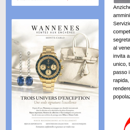
Anziché
amminis
Servizi
compete
segreta
al vene
invita a
unico, 
passo i
rapida,
rendere
popola