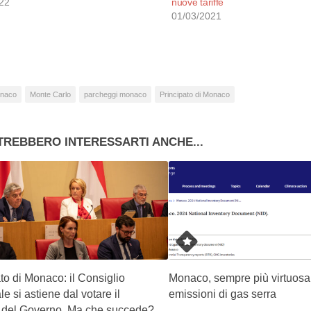
22
nuove tariffe
01/03/2021
naco
Monte Carlo
parcheggi monaco
Principato di Monaco
TREBBERO INTERESSARTI ANCHE...
to di Monaco: il Consiglio
Monaco, sempre più virtuosa
e si astiene dal votare il
emissioni di gas serra
o del Governo. Ma che succede?