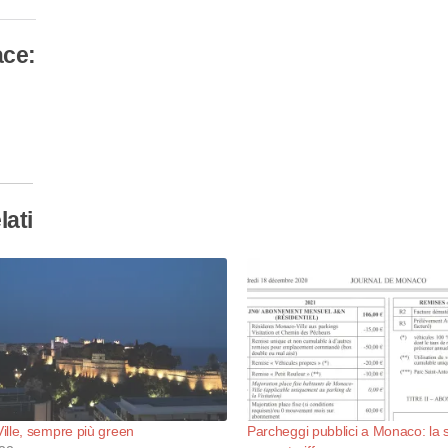
ace:
camento
so…
lati
lle, sempre più green
Parcheggi pubblici a Monaco: la 