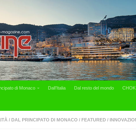
incipato di Monaco
Dall’Italia
Dal resto del mondo
CHOK
ITÀ
/
DAL PRINCIPATO DI MONACO
/
FEATURED
/
INNOVAZIO