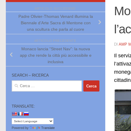
Mon
ARTICOLO SUCCESSIVO
Padre Olivier-Thomas Venard illumina la
Biennale d’Arte Sacra di Mentone con
l’a
una scultura che parla al cuore
ARTICOLO PRECEDENTE
DI
AMP 
Monaco lancia “Street Nav”: la nuova
Il serv
app che rende la città più accessibile e
inclusiva
l’attiv
monegas
SEARCH – RICERCA
cittadi
Ricerca
per:
TRANSLATE:
Powered by
Translate