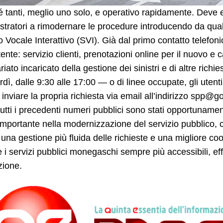
 tanti, meglio uno solo, e operativo rapidamente. Deve e
tratori a rimodernare le procedure introducendo da qua
o Vocale Interattivo (SVI). Già dal primo contatto telefonic
nte: servizio clienti, prenotazioni online per il nuovo e 
riato incaricato della gestione dei sinistri e di altre rich
rdì, dalle 9:30 alle 17:00 — o di linee occupate, gli uten
 inviare la propria richiesta via email all’indirizzo
spp@go
tutti i precedenti numeri pubblici sono stati opportuname
mportante nella modernizzazione del servizio pubblico, co
 una gestione più fluida delle richieste e una migliore coor
 i servizi pubblici monegaschi sempre più accessibili, effi
zione.