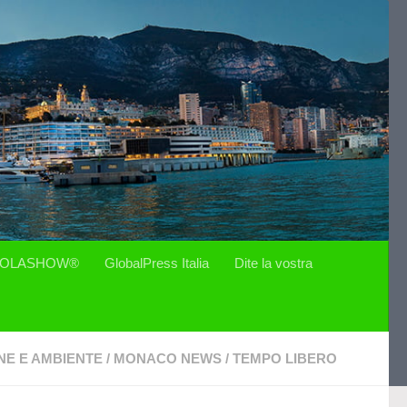
OLASHOW®
GlobalPress Italia
Dite la vostra
NE E AMBIENTE
/
MONACO NEWS
/
TEMPO LIBERO