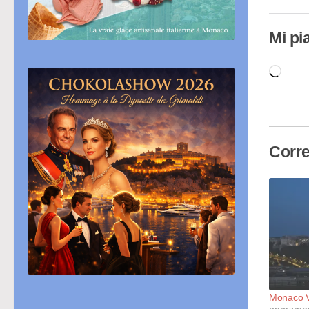
Mi pi
Cari
in
cor
Corre
Monaco Vi