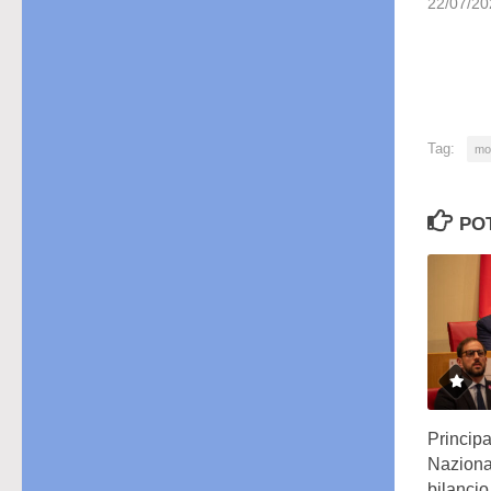
22/07/20
Tag:
mo
PO
Principa
Nazional
bilanci