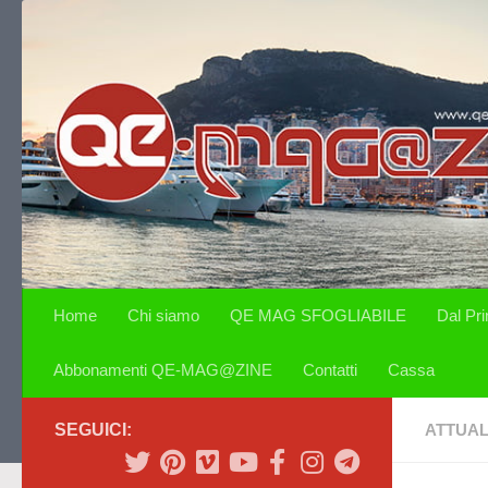
Salta al contenuto
Home
Chi siamo
QE MAG SFOGLIABILE
Dal Pr
Abbonamenti QE-MAG@ZINE
Contatti
Cassa
SEGUICI:
ATTUAL