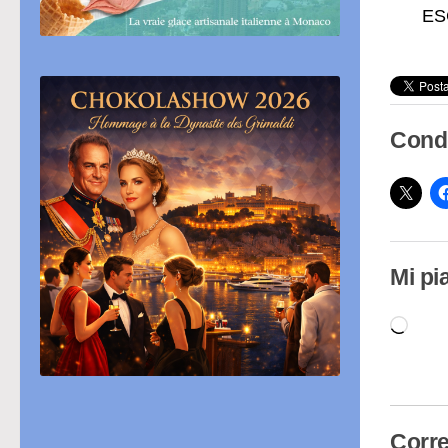
ESC
Condi
Mi pi
Cari
in
cor
Corre