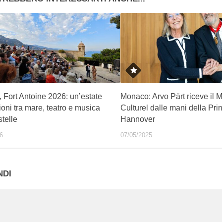
 Fort Antoine 2026: un’estate
Monaco: Arvo Pärt riceve il M
oni tra mare, teatro e musica
Culturel dalle mani della Pri
stelle
Hannover
6
07/05/2025
NDI