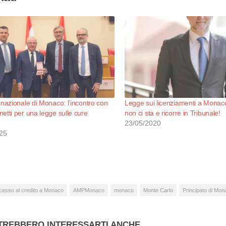
 nazionale di Monaco: l’incontro con
Legge sui licenziamenti a Mona
etti per una legge sulle cure
non ci sta e ricorre in Tribunale!
23/05/2020
25
cesso al credito a Monaco
AMPMonaco
monaco
Monte Carlo
Principato di Mon
TREBBERO INTERESSARTI ANCHE...