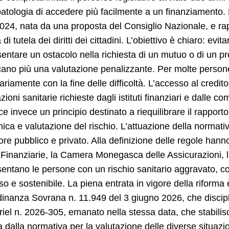
atologia di accedere più facilmente a un finanziamento. L
2024, nata da una proposta del Consiglio Nazionale, e rap
 di tutela dei diritti dei cittadini. L’obiettivo è chiaro: e
entare un ostacolo nella richiesta di un mutuo o di un pr
icano più una valutazione penalizzante. Per molte persone,
riamente con la fine delle difficoltà. L’accesso al credi
zioni sanitarie richieste dagli istituti finanziari e dalle 
ce invece un principio destinato a riequilibrare il rapporto 
ca e valutazione del rischio. L’attuazione della normativa
tore pubblico e privato. Alla definizione delle regole ha
à Finanziarie, la Camera Monegasca delle Assicurazioni, l
entano le persone con un rischio sanitario aggravato, co
so e sostenibile. La piena entrata in vigore della riforma 
dinanza Sovrana n. 11.949 del 3 giugno 2026, che discipli
riel n. 2026-305, emanato nella stessa data, che stabilisce, 
a dalla normativa per la valutazione delle diverse situazi