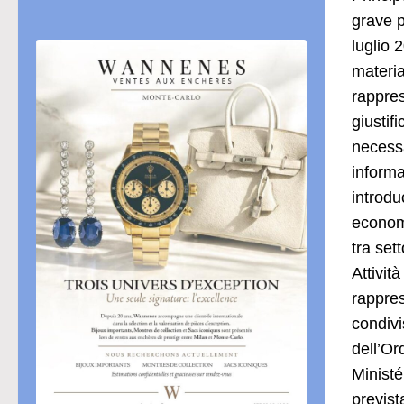
grave p
luglio 
materia
rappres
giustif
necessa
informa
introdu
economi
tra set
Attivit
rappres
condivi
dell’Or
Ministé
previst