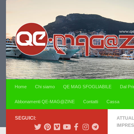
Salta al contenuto
Home
Chi siamo
QE MAG SFOGLIABILE
Dal Pr
Abbonamenti QE-MAG@ZINE
Contatti
Cassa
SEGUICI:
ATTUAL
IMPRE