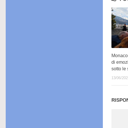
Monaco,
di emozi
sotto le 
13/06/202
RISPO