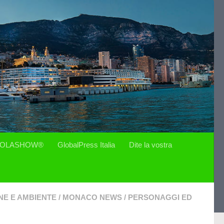
OLASHOW®
GlobalPress Italia
Dite la vostra
NE E AMBIENTE
/
MONACO NEWS
/
PERSONAGGI ED