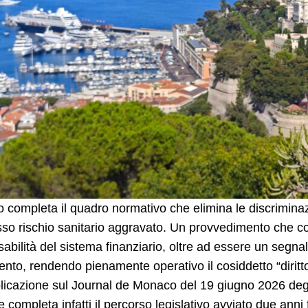
completa il quadro normativo che elimina le discriminazi
so rischio sanitario aggravato. Un provvedimento che con
abilità del sistema finanziario, oltre ad essere un segnale
ento, rendendo pienamente operativo il cosiddetto “diritto
licazione sul Journal de Monaco del 19 giugno 2026 degli 
e completa infatti il percorso legislativo avviato due ann