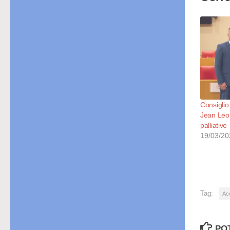
Consiglio
Jean Leon
palliative
19/03/20
Tag:
Ac
PO