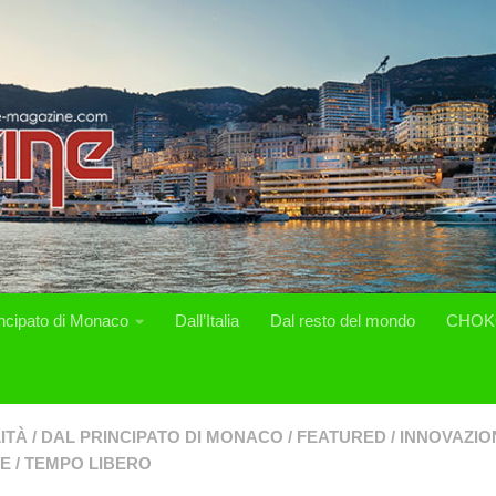
incipato di Monaco
Dall’Italia
Dal resto del mondo
CHOK
ITÀ
/
DAL PRINCIPATO DI MONACO
/
FEATURED
/
INNOVAZIO
SE
/
TEMPO LIBERO