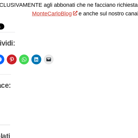
LUSIVAMENTE agli abbonati che ne facciano richiesta.
MonteCarloBlog
e anche sul nostro cana
vidi:
ace:
camento
so…
lati