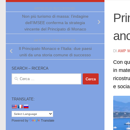
ARTICOLO SUCCESSIVO
Pri
Non più turismo di massa: l’indagine
dell’IMSEE conferma la strategia
vincente del Principato di Monaco
anc
ARTICOLO PRECEDENTE
Il Principato Monaco e l’Italia: due paesi
DI
AMP 
uniti da una storia comune di successo
Con que
SEARCH – RICERCA
in mate
Ricerca
ricostr
per:
e socia
TRANSLATE:
Powered by
Translate