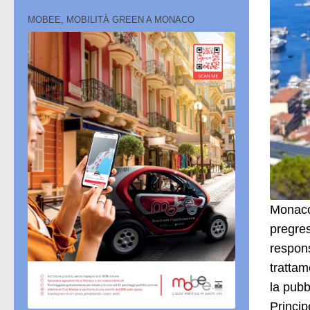
MOBEE, MOBILITÀ GREEN A MONACO
Monaco 
pregres
respons
trattam
la pubb
Princip