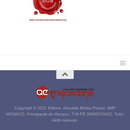
Copyright © 2021 Editore: Actualité Media Presse, AMP
MONACO, Principauté de Monaco, TVA FR 30000070622. Tutti i
diritti riservati.