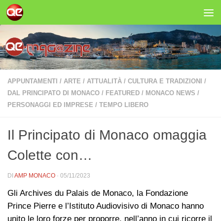
Salta al contenuto
APPUNTAMENTI
/
ARTE
/
ATTUALITÀ
/
CULTURA E TRADIZIONI
/
DAL PRINCIPATO DI MONACO
/
FEATURED
/
MONACO NEWS
/
PERSONAGGI ED IMPRESE
/
TEMPO LIBERO
Il Principato di Monaco omaggia
Colette con…
DI
AMP MONACO
·
05/11/2023
Gli Archives du Palais de Monaco, la Fondazione
Prince Pierre e l’Istituto Audiovisivo di Monaco hanno
unito le loro forze per proporre, nell’anno in cui ricorre il