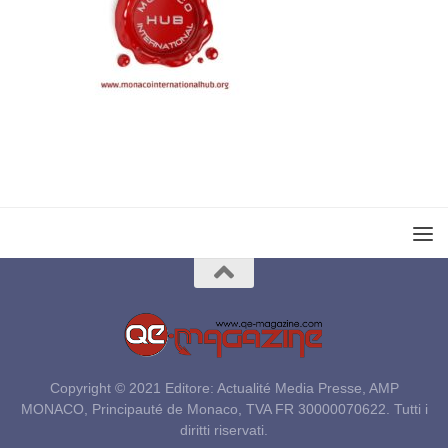
Copyright © 2021 Editore: Actualité Media Presse, AMP
MONACO, Principauté de Monaco, TVA FR 30000070622. Tutti i
diritti riservati.