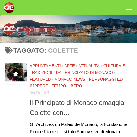
Salta al contenuto
TAGGATO:
COLETTE
APPUNTAMENTI
/
ARTE
/
ATTUALITÀ
/
CULTURA E
TRADIZIONI
/
DAL PRINCIPATO DI MONACO
/
FEATURED
/
MONACO NEWS
/
PERSONAGGI ED
IMPRESE
/
TEMPO LIBERO
05/11/2023
Il Principato di Monaco omaggia
Colette con…
Gli Archives du Palais de Monaco, la Fondazione
Prince Pierre e l’Istituto Audiovisivo di Monaco