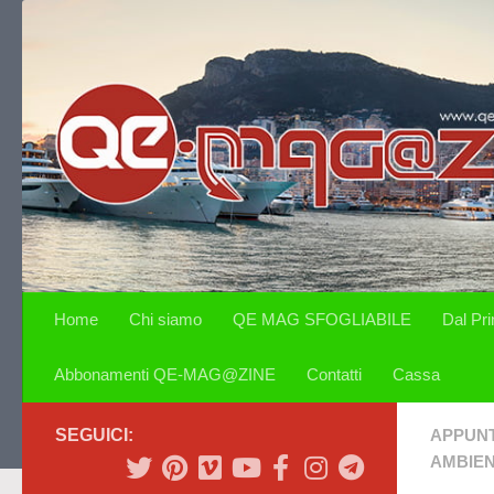
Salta al contenuto
Home
Chi siamo
QE MAG SFOGLIABILE
Dal Pr
Abbonamenti QE-MAG@ZINE
Contatti
Cassa
SEGUICI:
APPUN
AMBIE