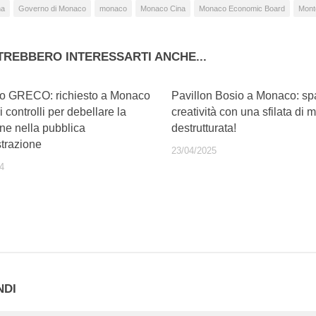
na
Governo di Monaco
monaco
Monaco Cina
Monaco Economic Board
Mont
TREBBERO INTERESSARTI ANCHE...
o GRECO: richiesto a Monaco
Pavillon Bosio a Monaco: spa
 controlli per debellare la
creatività con una sfilata d
ne nella pubblica
destrutturata!
trazione
23/04/2025
4
NDI