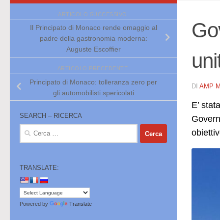
ARTICOLO SUCCESSIVO
Go
Il Principato di Monaco rende omaggio al
padre della gastronomia moderna:
Auguste Escoffier
uni
ARTICOLO PRECEDENTE
Principato di Monaco: tolleranza zero per
DI
AMP 
gli automobilisti spericolati
E’ stat
SEARCH – RICERCA
Govern
Ricerca
obietti
per:
TRANSLATE:
Powered by
Translate