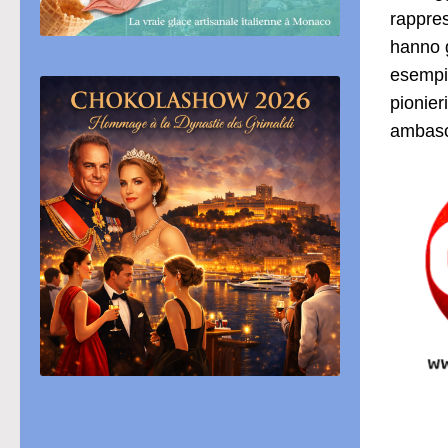
rappres
hanno 
esempi 
pionier
ambasci