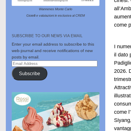
cinesi.
all’Amb
Wannenes Monte Carlo
aumenta
Gioielli e valutazioni in esclusiva al CREM
come pa
SUBSCRIBE TO OUR NEWS VIA EMAIL
Enter your email address to subscribe to this
I numer
web-journal and receive notifications of new
il dato
posts by email.
Padigli
Email
Address
2026. D
Subscribe
trimest
Attract
illustr
consuma
come l’
Siyang,
vantag