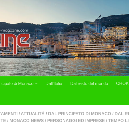
incipato di Monaco
Dall’Italia
Dal resto del mondo
CHOK
TAMENTI
/
ATTUALITÀ
/
DAL PRINCIPATO DI MONACO
/
DAL R
NTE
/
MONACO NEWS
/
PERSONAGGI ED IMPRESE
/
TEMPO L