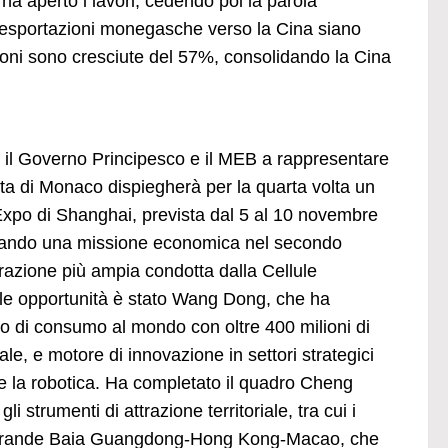
a aperto i lavori, cedendo poi la parola
e esportazioni monegasche verso la Cina siano
ioni sono cresciute del 57%, consolidando la Cina
ra il Governo Principesco e il MEB a rappresentare
iata di Monaco dispiegherà per la quarta volta un
Expo di Shanghai, prevista dal 5 al 10 novembre
eparando una missione economica nel secondo
azione più ampia condotta dalla Cellule
elle opportunità è stato Wang Dong, che ha
ato di consumo al mondo con oltre 400 milioni di
e, e motore di innovazione in settori strategici
e e la robotica. Ha completato il quadro Cheng
 strumenti di attrazione territoriale, tra cui i
lla Grande Baia Guangdong-Hong Kong-Macao, che