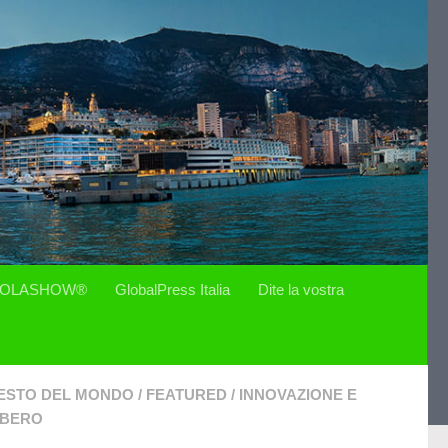
OLASHOW®
GlobalPress Italia
Dite la vostra
ESTO DEL MONDO
/
FEATURED
/
INNOVAZIONE E
IBERO