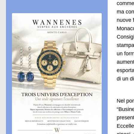
commerc
ma conv
nuove f
Monaco,
Consigl
stampa 
un form
aumento
esporta
di un d
Nel pom
“Busine
present
Eccelle