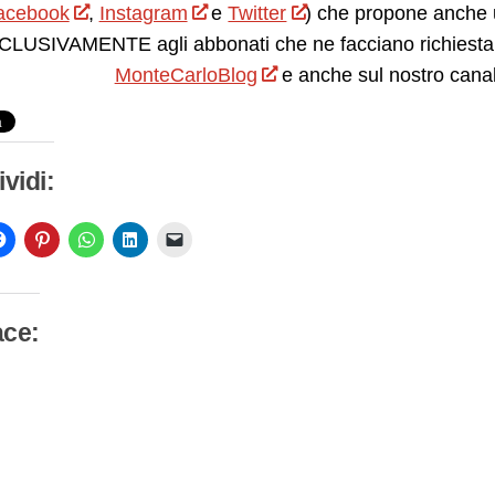
acebook
,
Instagram
e
Twitter
) che propone anche 
LUSIVAMENTE agli abbonati che ne facciano richiesta.
MonteCarloBlog
e anche sul nostro cana
vidi:
ace:
camento
so…