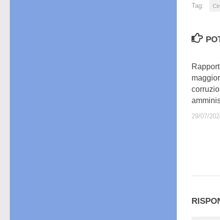
Tag:
Ci
PO
Rapport
maggiori
corruzio
amminis
29/07/202
RISPO