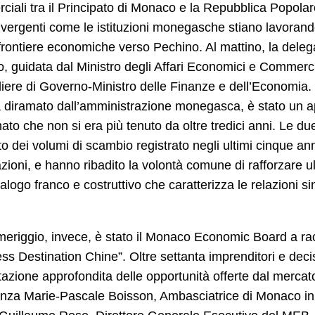
iali tra il Principato di Monaco e la Repubblica Popola
ergenti come le istituzioni monegasche stiano lavorand
rontiere economiche verso Pechino. Al mattino, la deleg
 guidata dal Ministro degli Affari Economici e Commerci
iere di Governo-Ministro delle Finanze e dell’Economia.
diramato dall’amministrazione monegasca, è stato un app
ato che non si era più tenuto da oltre tredici anni. Le due
 dei volumi di scambio registrato negli ultimi cinque anni
zioni, e hanno ribadito la volontà comune di rafforzare u
ialogo franco e costruttivo che caratterizza le relazioni 
eriggio, invece, è stato il Monaco Economic Board a rac
ss Destination Chine”. Oltre settanta imprenditori e deci
azione approfondita delle opportunità offerte dal mercat
nza Marie-Pascale Boisson, Ambasciatrice di Monaco in C