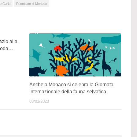
e Carlo
Principato di Monaco
zio alla
i moda…
Anche a Monaco si celebra la Giornata
internazionale della fauna selvatica
03/03/2020