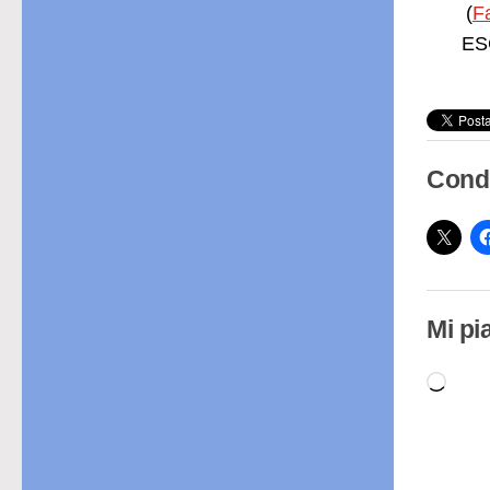
(
F
ESC
Condi
Mi pi
Cari
in
cor