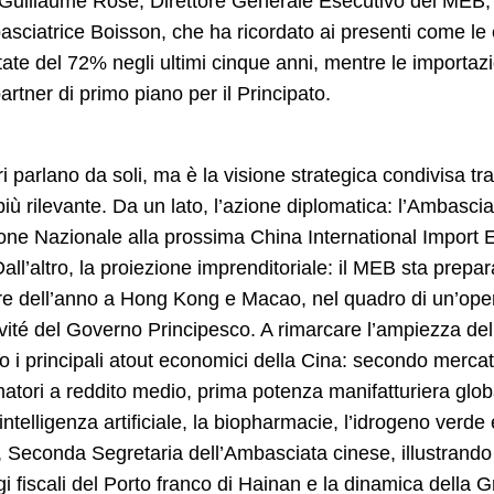
 Guillaume Rose, Direttore Generale Esecutivo del MEB, h
asciatrice Boisson, che ha ricordato ai presenti come l
te del 72% negli ultimi cinque anni, mentre le importaz
rtner di primo piano per il Principato.
i parlano da soli, ma è la visione strategica condivisa t
 più rilevante. Da un lato, l’azione diplomatica: l’Ambasc
one Nazionale alla prossima China International Import 
all’altro, la proiezione imprenditoriale: il MEB sta pr
re dell’anno a Hong Kong e Macao, nel quadro di un’oper
ivité del Governo Principesco. A rimarcare l’ampiezza d
ato i principali atout economici della Cina: secondo merc
tori a reddito medio, prima potenza manifatturiera global
intelligenza artificiale, la biopharmacie, l’idrogeno verd
 Seconda Segretaria dell’Ambasciata cinese, illustrando gli
gi fiscali del Porto franco di Hainan e la dinamica de