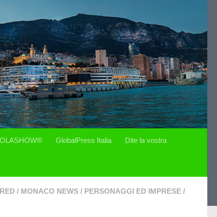
OLASHOW®
GlobalPress Italia
Dite la vostra
URED
/
MONACO NEWS
/
PERSONAGGI ED IMPRESE
/