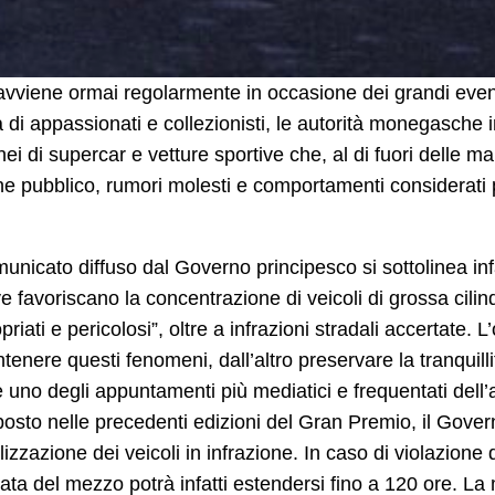
viene ormai regolarmente in occasione dei grandi eventi 
a di appassionati e collezionisti, le autorità monegasche
ei di supercar e vetture sportive che, al di fuori delle ma
ine pubblico, rumori molesti e comportamenti considerati pe
unicato diffuso dal Governo principesco si sottolinea in
ive favoriscano la concentrazione di veicoli di grossa cili
priati e pericolosi”, oltre a infrazioni stradali accertate. L
ntenere questi fenomeni, dall’altro preservare la tranquilli
 uno degli appuntamenti più mediatici e frequentati del
posto nelle precedenti edizioni del Gran Premio, il Gover
izzazione dei veicoli in infrazione. In caso di violazione 
ta del mezzo potrà infatti estendersi fino a 120 ore. La 