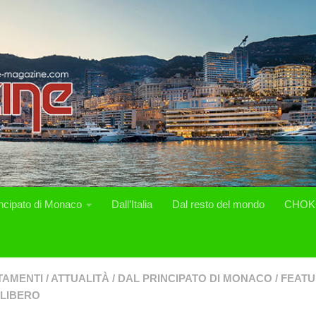
incipato di Monaco
Dall’Italia
Dal resto del mondo
CHOK
TAMENTI
/
ATTUALITÀ
/
DAL PRINCIPATO DI MONACO
/
FEAT
LIBERO