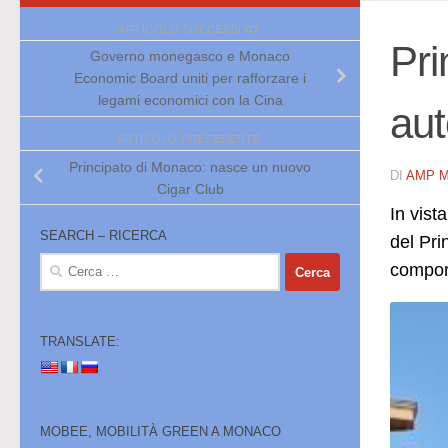
ARTICOLO SUCCESSIVO
Pri
Governo monegasco e Monaco
Economic Board uniti per rafforzare i
legami economici con la Cina
aut
ARTICOLO PRECEDENTE
Principato di Monaco: nasce un nuovo
DI
AMP 
Cigar Club
In vist
SEARCH – RICERCA
del Pri
Ricerca
comport
per:
TRANSLATE:
MOBEE, MOBILITÀ GREEN A MONACO