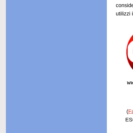
conside
utilizz
(
F
ESC