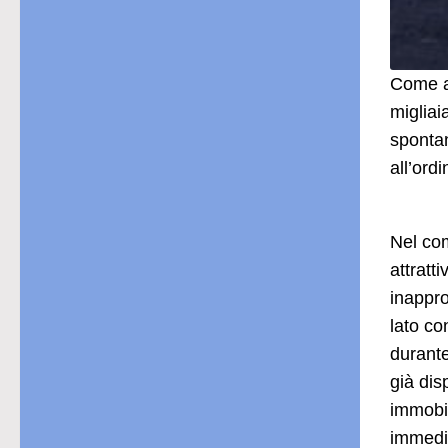
Come av
migliai
spontan
all’ord
Nel com
attratt
inappro
lato co
durante
già dis
immobil
immedia