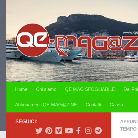
Salta al contenuto
Home
Chi siamo
QE MAG SFOGLIABILE
Dal Pr
Abbonamenti QE-MAG@ZINE
Contatti
Cassa
SEGUICI:
APPUN
TEMPO 