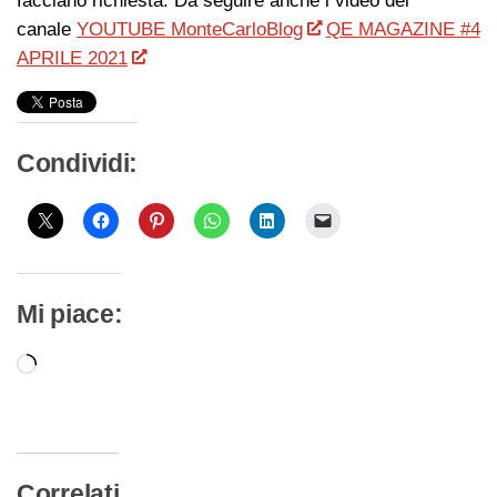
facciano richiesta. Da seguire anche i video del
canale
YOUTUBE MonteCarloBlog
QE MAGAZINE #4
APRILE 2021
Condividi:
Mi piace:
Caricamento
in
corso…
Correlati