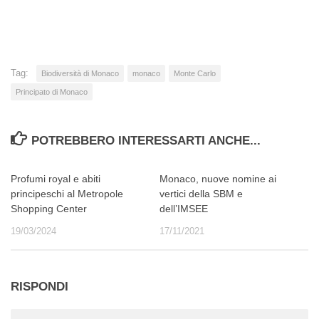
Tag:
Biodiversità di Monaco
monaco
Monte Carlo
Principato di Monaco
POTREBBERO INTERESSARTI ANCHE...
Profumi royal e abiti
Monaco, nuove nomine ai
principeschi al Metropole
vertici della SBM e
Shopping Center
dell’IMSEE
19/03/2024
17/11/2021
RISPONDI