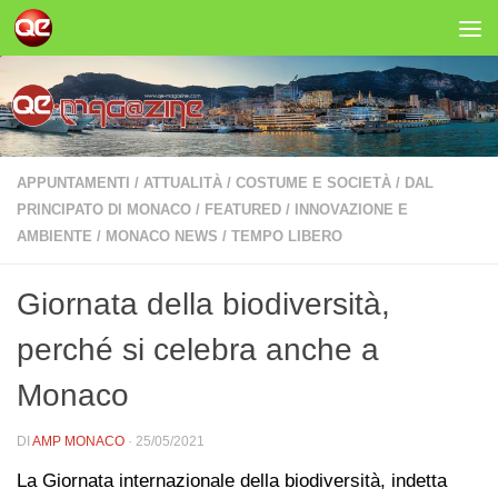
Salta al contenuto
APPUNTAMENTI
/
ATTUALITÀ
/
COSTUME E SOCIETÀ
/
DAL
PRINCIPATO DI MONACO
/
FEATURED
/
INNOVAZIONE E
AMBIENTE
/
MONACO NEWS
/
TEMPO LIBERO
Giornata della biodiversità,
perché si celebra anche a
Monaco
DI
AMP MONACO
·
25/05/2021
La Giornata internazionale della biodiversità, indetta