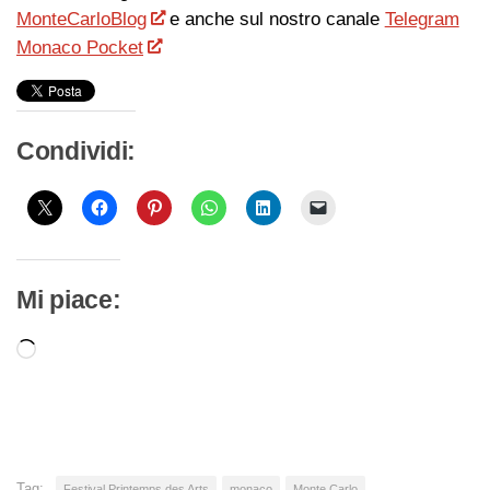
MonteCarloBlog
e anche sul nostro canale
Telegram
Monaco Pocket
Condividi:
Mi piace:
Caricamento
in
corso…
Tag:
Festival Printemps des Arts
monaco
Monte Carlo