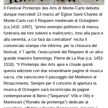
Il Festival Printemps des Arts di Monte-Carlo debutta
dunque mercoledì 13 marzo all’ Église Saint-Charles di
Monte-Carlo con il Requiem medievale di Ockeghem
(ca.1410 -1497), “primo esempio polifonico di messa
funeraria dai toni solenni e malinconici, inno alla pace e
alla serenità, a cui farà da contraltare” recita il
comunicato stampa che informa, per la chiusura del
festival, il 7 aprile, l’esecuzione del Requiem di un altro
grande maestro fiammingo, Pierre de La Rue (ca. 1452-
1518). “Il Printemps des Arts apre e chiude quindi
questa edizione con due straordinarie pagine di musica
sacra, che sanciscono il passaggio dal Medioevo al
Rinascimento. Sempre per il concerto di apertura la
musica di Ockegem sarà incorniciata da pagine
contemporanee di Berio (“Sequenze” VIIb e IXb) e
Mantovani (“Rondes de printemps”) dedicate al