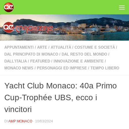
Salta al contenuto
APPUNTAMENTI
/
ARTE
/
ATTUALITÀ
/
COSTUME E SOCIETÀ
/
DAL PRINCIPATO DI MONACO
/
DAL RESTO DEL MONDO
/
DALL'ITALIA
/
FEATURED
/
INNOVAZIONE E AMBIENTE
/
MONACO NEWS
/
PERSONAGGI ED IMPRESE
/
TEMPO LIBERO
Yacht Club Monaco: 40a Primo
Cup-Trophée UBS, ecco i
vincitori
DI
AMP MONACO
·
10/03/2024