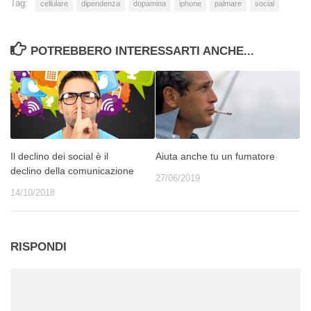
Tag:
cellulare
dipendenza
dopamina
iphone
palmare
social
POTREBBERO INTERESSARTI ANCHE...
Il declino dei social è il
Aiuta anche tu un fumatore
declino della comunicazione
27/06/2019
14/10/2018
RISPONDI