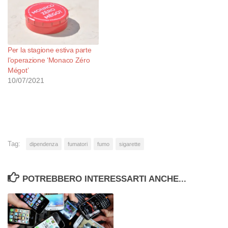
Per la stagione estiva parte
l’operazione ‘Monaco Zéro
Mégot’
10/07/2021
Tag:
dipendenza
fumatori
fumo
sigarette
POTREBBERO INTERESSARTI ANCHE...