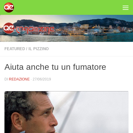
Salta al contenuto
FEATURED
/
IL PIZZINO
Aiuta anche tu un fumatore
DI
REDAZIONE
·
27/06/2019