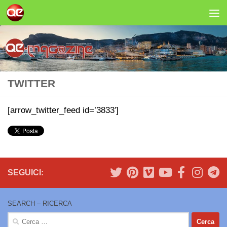
Salta al contenuto
TWITTER
[arrow_twitter_feed id=’3833′]
SEGUICI:
SEARCH – RICERCA
Ricerca