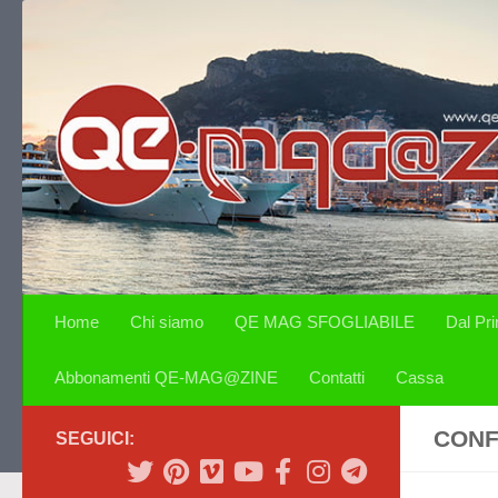
Salta al contenuto
Home
Chi siamo
QE MAG SFOGLIABILE
Dal Pr
Abbonamenti QE-MAG@ZINE
Contatti
Cassa
CONF
SEGUICI: