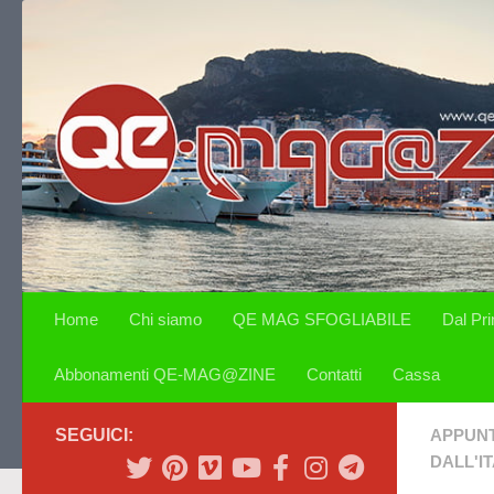
Salta al contenuto
Home
Chi siamo
QE MAG SFOGLIABILE
Dal Pr
Abbonamenti QE-MAG@ZINE
Contatti
Cassa
SEGUICI:
APPUN
DALL'IT