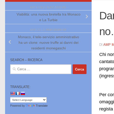
ARTICOLO SUCCESSIVO
Dan
Viabilità: una nuova bretella tra Monaco
e La Turbie
no
ARTICOLO PRECEDENTE
Monaco, il tele-servizio amministrativo
ha un clone: nuove truffe ai danni dei
DI
AMP 
residenti monegaschi
Chi non
SEARCH – RICERCA
cantato
Ricerca
progra
per:
(ingres
TRANSLATE:
Per com
omaggio
Powered by
Translate
regista