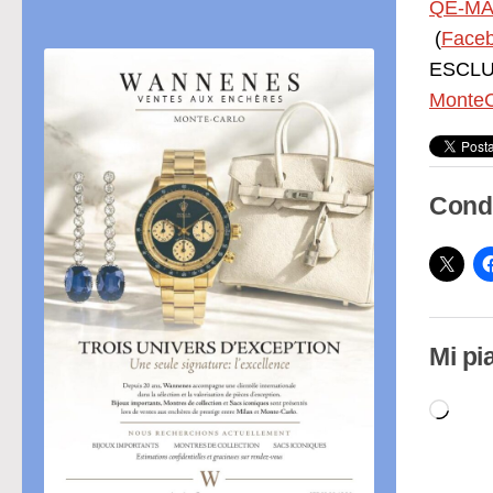
QE-MA
(
Face
ESCLUS
MonteC
Condi
Mi pi
Cari
in
cor