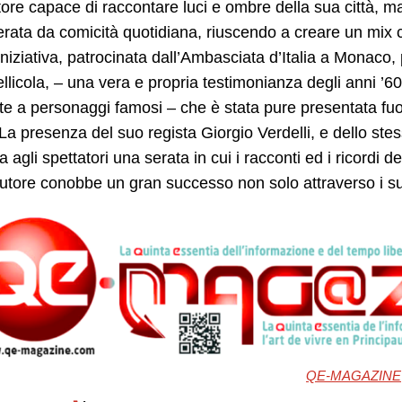
ore capace di raccontare luci e ombre della sua città, 
ata da comicità quotidiana, riuscendo a creare un mix co
’iniziativa, patrocinata dall’Ambasciata d’Italia a Monaco
ellicola, – una vera e propria testimonianza degli anni ’60
ste a personaggi famosi – che è stata pure presentata fu
La presenza del suo regista Giorgio Verdelli, e dello stes
a agli spettatori una serata in cui i racconti ed i ricordi d
autore conobbe un gran successo non solo attraverso i s
QE-MAGAZINE