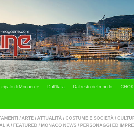
incipato di Monaco
Dall’Italia
Dal resto del mondo
CHOK
TAMENTI
/
ARTE
/
ATTUALITÀ
/
COSTUME E SOCIETÀ
/
CULTUR
ALIA
/
FEATURED
/
MONACO NEWS
/
PERSONAGGI ED IMPR