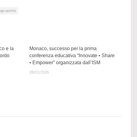
ngo anch'io
co e la
Monaco, successo per la prima
cordo
conferenza educativa “Innovate • Share
• Empower” organizzata dall’ISM
28/01/2026