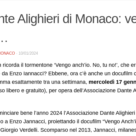
te Alighieri di Monaco: v
…
MONACO
·
10/01/2024
 ricorda il tormentone ‘Vengo anch’io. No, tu no!’, che era
 da Enzo Iannacci? Ebbene, ora c’è anche un docufilm che
mma esattamente tra una settimana,
mercoledì 17 genna
so libero e gratuito), per opera dell’Associazione Dante 
inciare bene l’anno 2024 l’Associazione Dante Alighieri
 a Enzo Jannacci, proiettando il docufilm “Vengo Anch’io
 Giorgio Verdelli. Scomparso nel 2013, Jannacci, milanes