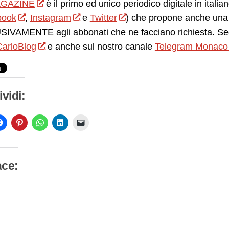
GAZINE
è il primo ed unico periodico digitale in itali
book
,
Instagram
e
Twitter
) che propone anche una 
IVAMENTE agli abbonati che ne facciano richiesta. Seg
arloBlog
e anche sul nostro canale
Telegram Monaco
vidi:
ace:
camento
so…