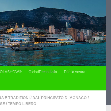
OLASHOW®
GlobalPress Italia
Dite la vostra
A E TRADIZIONI
/
DAL PRINCIPATO DI MONACO
/
ESE
/
TEMPO LIBERO