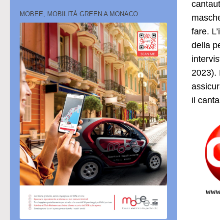
cantaut
MOBEE, MOBILITÀ GREEN A MONACO
mascher
fare. L
della p
intervi
2023). 
assicur
il cant