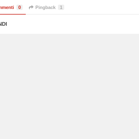
mmenti
0
Pingback
1
NDI