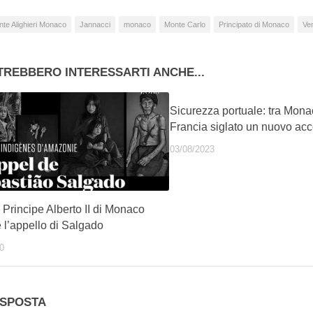
te Alighieri Monaco
Jannacci
monaco
Monte Carlo
Principato di Monaco
Ve
TREBBERO INTERESSARTI ANCHE...
Sicurezza portuale: tra Mona
Francia siglato un nuovo ac
03/08/2023
 Principe Alberto II di Monaco
 l’appello di Salgado
0
ISPOSTA