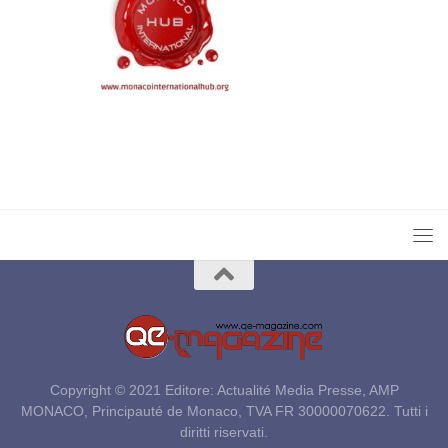
Copyright © 2021 Editore: Actualité Media Presse, AMP
MONACO, Principauté de Monaco, TVA FR 30000070622. Tutti i
diritti riservati.