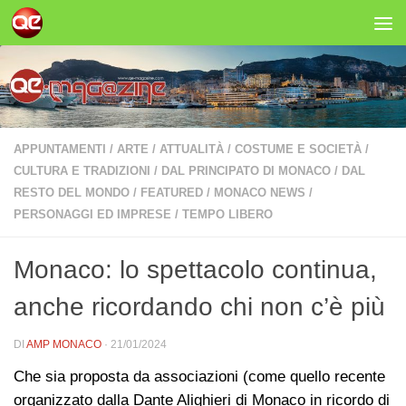
Salta al contenuto
APPUNTAMENTI
/
ARTE
/
ATTUALITÀ
/
COSTUME E SOCIETÀ
/
CULTURA E TRADIZIONI
/
DAL PRINCIPATO DI MONACO
/
DAL
RESTO DEL MONDO
/
FEATURED
/
MONACO NEWS
/
PERSONAGGI ED IMPRESE
/
TEMPO LIBERO
Monaco: lo spettacolo continua,
anche ricordando chi non c’è più
DI
AMP MONACO
·
21/01/2024
Che sia proposta da associazioni (come quello recente
organizzato dalla Dante Alighieri di Monaco in ricordo di