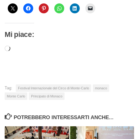
Mi piace:
Caricamento
in
corso…
Tag:
Festival Internazionale del Circo di Monte-Carlo
monaco
Monte Carlo
Principato di Monaco
POTREBBERO INTERESSARTI ANCHE...