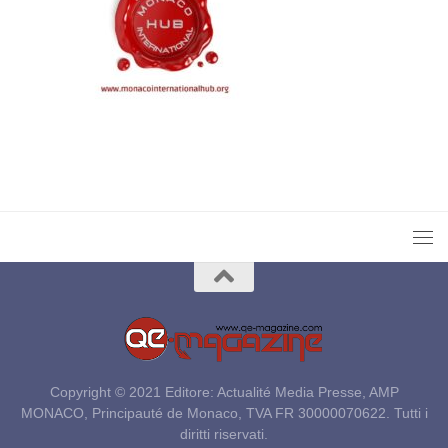
Copyright © 2021 Editore: Actualité Media Presse, AMP
MONACO, Principauté de Monaco, TVA FR 30000070622. Tutti i
diritti riservati.