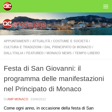
Salta al contenuto
APPUNTAMENTI
/
ATTUALITÀ
/
COSTUME E SOCIETÀ
/
CULTURA E TRADIZIONI
/
DAL PRINCIPATO DI MONACO
/
DALL'ITALIA
/
FEATURED
/
MONACO NEWS
/
TEMPO LIBERO
Festa di San Giovanni: il
programma delle manifestazioni
nel Principato di Monaco
DI
AMP MONACO
·
23/06/2022
Come ogni anno, in occasione della festa di San