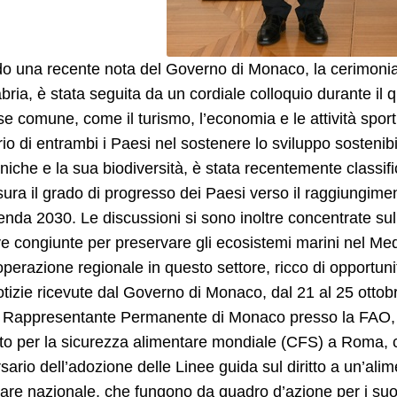
 una recente nota del Governo di Monaco, la cerimonia uf
bria, è stata seguita da un cordiale colloquio durante il q
se comune, come il turismo, l’economia e le attività sporti
ario di entrambi i Paesi nel sostenere lo sviluppo sostenib
niche e la sua biodiversità, è stata recentemente classif
ura il grado di progresso dei Paesi verso il raggiungiment
enda 2030. Le discussioni si sono inoltre concentrate sull
ive congiunte per preservare gli ecosistemi marini nel Med
operazione regionale in questo settore, ricco di opportuni
otizie ricevute dal Governo di Monaco, dal 21 al 25 ot
i Rappresentante Permanente di Monaco presso la FAO, ha
o per la sicurezza alimentare mondiale (CFS) a Roma, ch
sario dell’adozione delle Linee guida sul diritto a un’al
are nazionale, che fungono da quadro d’azione per i suo