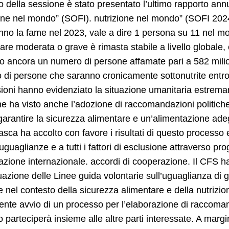
zio della sessione è stato presentato l’ultimo rapporto ann
one nel mondo” (SOFI). nutrizione nel mondo” (SOFI 2024)
anno la fame nel 2023, vale a dire 1 persona su 11 nel mo
are moderata o grave è rimasta stabile a livello globale, 
o ancora un numero di persone affamate pari a 582 milioni
di persone che saranno cronicamente sottonutrite entro il
sioni hanno evidenziato la situazione umanitaria estre
e ha visto anche l’adozione di raccomandazioni politiche 
 garantire la sicurezza alimentare e un’alimentazione ade
ca ha accolto con favore i risultati di questo processo e
suguaglianze e a tutti i fattori di esclusione attraverso pro
zione internazionale. accordi di cooperazione. Il CFS ha 
tuazione delle Linee guida volontarie sull’uguaglianza di
 nel contesto della sicurezza alimentare e della nutrizio
ente avvio di un processo per l’elaborazione di raccomand
parteciperà insieme alle altre parti interessate. A mar