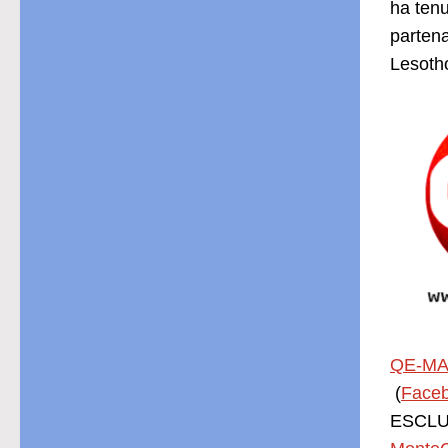
ha tenu
partena
Lesoth
QE-MA
(
Face
ESCLUS