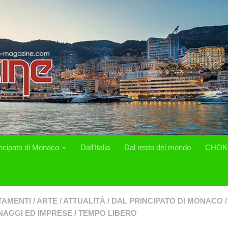
incipato di Monaco
Dall’Italia
Dal resto del mondo
CHOK
TAMENTI
/
ARTE
/
ATTUALITÀ
/
DAL PRINCIPATO DI MONACO
/
AGGI ED IMPRESE
/
TEMPO LIBERO