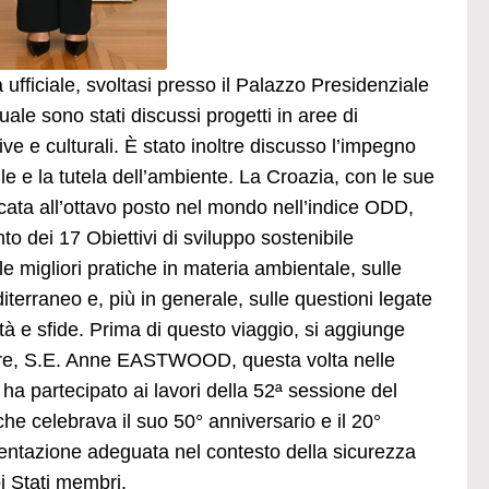
ficiale, svoltasi presso il Palazzo Presidenziale
uale sono stati discussi progetti in aree di
ve e culturali. È stato inoltre discusso l’impegno
ile e la tutela dell’ambiente. La Croazia, con le sue
icata all’ottavo posto nel mondo nell’indice ODD,
o dei 17 Obiettivi di sviluppo sostenibile
e migliori pratiche in materia ambientale, sulle
iterraneo e, più in generale, sulle questioni legate
tà e sfide. Prima di questo viaggio, si aggiunge
tobre, S.E. Anne EASTWOOD, questa volta nelle
 partecipato ai lavori della 52ª sessione del
e celebrava il suo 50° anniversario e il 20°
imentazione adeguata nel contesto della sicurezza
i Stati membri.