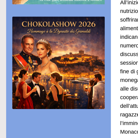
All’ini
nutrizi
soffrir
aliment
indican
numero 
discus
session
fine di
monegas
alle di
coopera
dell’at
ragazze
l’immin
Monaco 