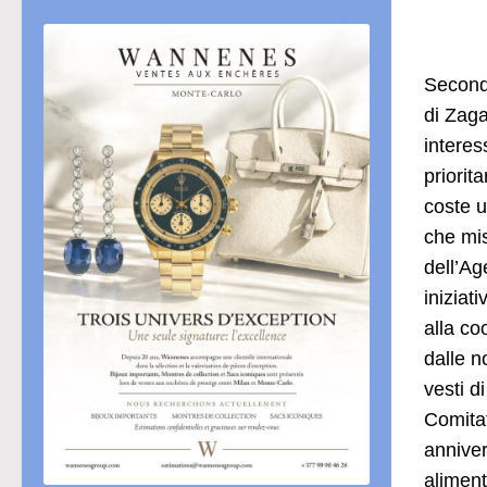
Secondo
di Zaga
interes
priorit
coste u
che mis
dell’Ag
iniziat
alla co
dalle n
vesti d
Comitat
anniver
aliment