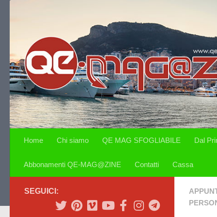
Salta al contenuto
Home
Chi siamo
QE MAG SFOGLIABILE
Dal Pr
Abbonamenti QE-MAG@ZINE
Contatti
Cassa
SEGUICI:
APPUN
PERSON