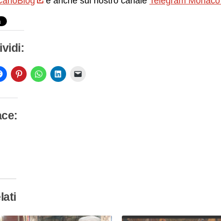
arloBlog
e anche sul nostro canale
Telegram Monaco
vidi:
ace:
camento
so…
lati