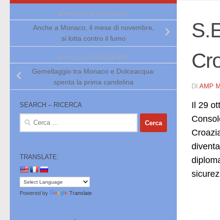
ARTICOLO SUCCESSIVO
S.
Anche a Monaco, il mese di novembre,
si lotta contro il fumo
Cr
ARTICOLO PRECEDENTE
Gemellaggio tra Monaco e Dolceacqua:
spenta la prima candelina
DI
AMP 
Il 29 
SEARCH – RICERCA
Console
Ricerca
per:
Croazia
diventa
TRANSLATE:
diploma
sicure
Powered by
Translate