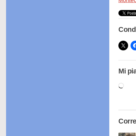
MonteC
Condi
Mi pi
Cari
in
cor
Corre