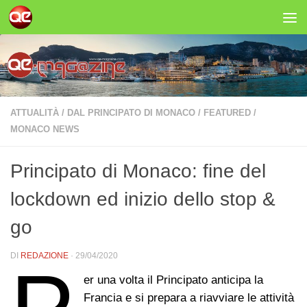
Salta al contenuto
ATTUALITÀ
/
DAL PRINCIPATO DI MONACO
/
FEATURED
/
MONACO NEWS
Principato di Monaco: fine del
lockdown ed inizio dello stop &
go
DI
REDAZIONE
·
29/04/2020
er una volta il Principato anticipa la
Francia e si prepara a riavviare le attività