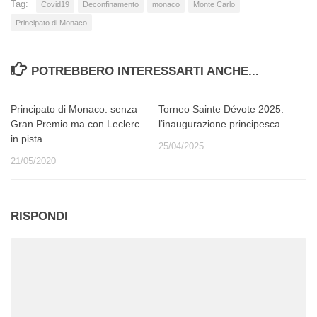
Tag:
Covid19
Deconfinamento
monaco
Monte Carlo
Principato di Monaco
POTREBBERO INTERESSARTI ANCHE...
Principato di Monaco: senza
Torneo Sainte Dévote 2025:
Gran Premio ma con Leclerc
l’inaugurazione principesca
in pista
25/04/2025
21/05/2020
RISPONDI