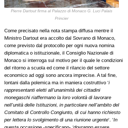
Pierre Dartout firma al Palazzo di Monaco G. Luci Palais
Princier
Come precisato nella nota stampa diffusa mentre il
Ministro Dartout era accolto dal Sovrano di Monaco,
come previsto dal protocollo per ogni nuova nomina
diplomatica o istituzionale, il Consiglio Nazionale di
Monaco si interroga sul motivo per il quale le condizioni
del ritorno a scuola ed come il rilancio del settore
economico ad oggi sono ancora imprecise. A tal fine,
lontani dalla polemica ma in maniera costruttivo ‘
i
rappresentanti eletti all’unanimità dei cittadini
monegaschi riaffermano la loro volontà di lavorare
nell’unità delle Istituzioni, in particolare nell’ambito del
Comitato di Controllo Congiunto, di cui hanno richiesto
per lettera lo svolgimento di una riunione urgente
‘. ‘
In
questa occasione
-specificano-
‘dovranno essere