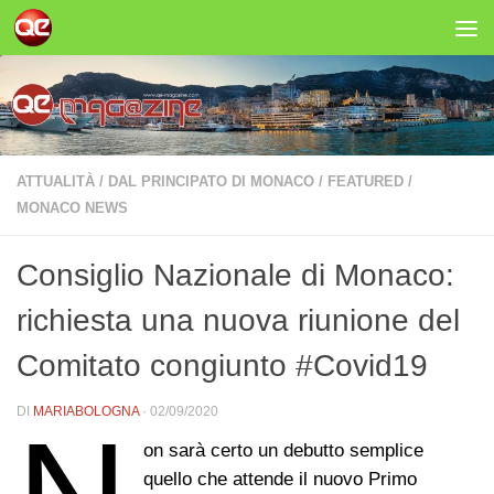
Salta al contenuto
ATTUALITÀ
/
DAL PRINCIPATO DI MONACO
/
FEATURED
/
MONACO NEWS
Consiglio Nazionale di Monaco:
richiesta una nuova riunione del
Comitato congiunto #Covid19
DI
MARIABOLOGNA
·
02/09/2020
on sarà certo un debutto semplice
quello che attende il nuovo Primo