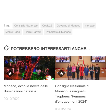
Tag:
Consiglio Nazionale
Covid19
Governo di Monaco
monaco
Monte Carlo
Pierre Dartout
Principato di Monaco
POTREBBERO INTERESSARTI ANCHE...
Monaco, ecco le novità delle
Consiglio Nazionale di
illuminazioni natalizie
Monaco: assegnati i
Trophées “Femmes
09/10/2022
d’engagement 2024”
08/03/2024