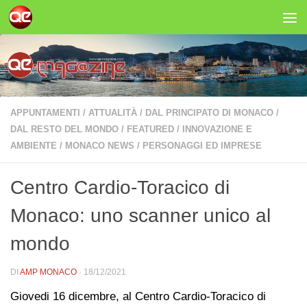
Salta al contenuto
APPUNTAMENTI
/
ATTUALITÀ
/
DAL PRINCIPATO DI MONACO
/
DAL RESTO DEL MONDO
/
FEATURED
/
INNOVAZIONE E
AMBIENTE
/
MONACO NEWS
/
PERSONAGGI ED IMPRESE
Centro Cardio-Toracico di
Monaco: uno scanner unico al
mondo
DI
AMP MONACO
·
18/12/2021
Giovedi 16 dicembre, al Centro Cardio-Toracico di