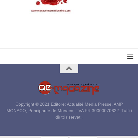
Copyright © 2021 Editore: Actualité Media Presse, AMP
MONACO, Principauté de Monaco, TVA FR 30000070622. Tutti i
diritti riservati.