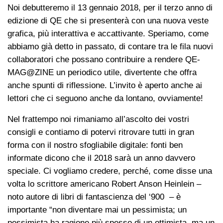
Noi debutteremo il 13 gennaio 2018, per il terzo anno di
edizione di QE che si presenterà con una nuova veste
grafica, più interattiva e accattivante. Speriamo, come
abbiamo già detto in passato, di contare tra le fila nuovi
collaboratori che possano contribuire a rendere QE-
MAG@ZINE un periodico utile, divertente che offra
anche spunti di riflessione. L’invito è aperto anche ai
lettori che ci seguono anche da lontano, ovviamente!
Nel frattempo noi rimaniamo all’ascolto dei vostri
consigli e contiamo di potervi ritrovare tutti in gran
forma con il nostro sfogliabile digitale: fonti ben
informate dicono che il 2018 sarà un anno davvero
speciale. Ci vogliamo credere, perché, come disse una
volta lo scrittore americano Robert Anson Heinlein –
noto autore di libri di fantascienza del ‘900 – è
importante “non diventare mai un pessimista; un
pessimista ha ragione più spesso di un ottimista, ma un