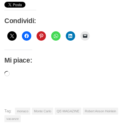
Condividi:
Mi piace:
Caricamento
in
corso…
Tag:
monaco
Monte Carlo
QE-MAGAZINE
Robert Anson Heinlein
vacanze