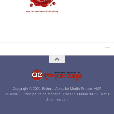
Copyright © 2021 Editore: Actualité Media Presse, AMP
MONACO, Principauté de Monaco, TVA FR 30000070622. Tutti i
diritti riservati.