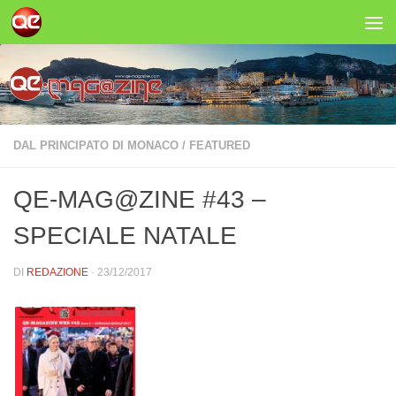
Salta al contenuto
DAL PRINCIPATO DI MONACO
/
FEATURED
QE-MAG@ZINE #43 –
SPECIALE NATALE
DI
REDAZIONE
·
23/12/2017