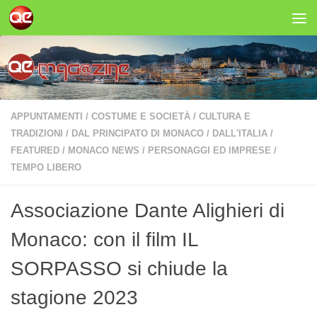
Salta al contenuto
APPUNTAMENTI
/
COSTUME E SOCIETÀ
/
CULTURA E
TRADIZIONI
/
DAL PRINCIPATO DI MONACO
/
DALL'ITALIA
/
FEATURED
/
MONACO NEWS
/
PERSONAGGI ED IMPRESE
/
TEMPO LIBERO
Associazione Dante Alighieri di
Monaco: con il film IL
SORPASSO si chiude la
stagione 2023