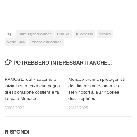
in
corso…
Tag:
Dante Alighieri Monaco
Dino Risi
Il Sorpasso
monaco
Monte Carlo
Principato di Monaco
POTREBBERO INTERESSARTI ANCHE...
RAMOGE: dal 7 settembre
Monaco premia i protagonisti
inizia la sua terza campagna
del dinamismo economico:
di esplorazione costiera e fa
sei vincitori alla 14ª Soirée
tappa a Monaco
des Trophées
30/08/2022
26/12/2025
RISPONDI