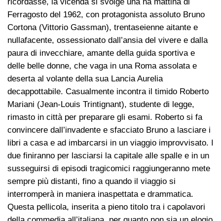
ricordasse, la vicenda si svolge una na mattina di
Ferragosto del 1962, con protagonista assoluto Bruno
Cortona (Vittorio Gassman), trentaseienne aitante e
nullafacente, ossessionato dall’ansia del vivere e dalla
paura di invecchiare, amante della guida sportiva e
delle belle donne, che vaga in una Roma assolata e
deserta al volante della sua Lancia Aurelia
decappottabile. Casualmente incontra il timido Roberto
Mariani (Jean-Louis Trintignant), studente di legge,
rimasto in città per preparare gli esami. Roberto si fa
convincere dall’invadente e sfacciato Bruno a lasciare i
libri a casa e ad imbarcarsi in un viaggio improvvisato. I
due finiranno per lasciarsi la capitale alle spalle e in un
susseguirsi di episodi tragicomici raggiungeranno mete
sempre più distanti, fino a quando il viaggio si
interromperà in maniera inaspettata e drammatica.
Questa pellicola, inserita a pieno titolo tra i capolavori
della commedia all’italiana, per quanto non sia un elogio