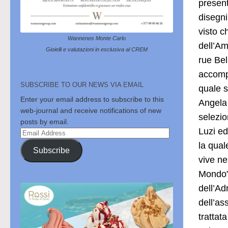
present
disegni
visto c
Wannenes Monte Carlo
dell’Am
Gioielli e valutazioni in esclusiva al CREM
rue Bel
accompa
SUBSCRIBE TO OUR NEWS VIA EMAIL
quale s
Enter your email address to subscribe to this
Angela 
web-journal and receive notifications of new
selezio
posts by email.
Luzi ed
Email
Address
la qual
Subscribe
vive ne
Mondo” 
dell’Ad
dell’as
trattat