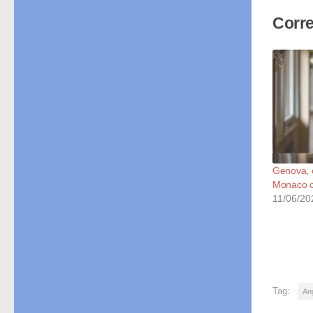
Corre
Genova, o
Monaco o
11/06/20
Tag:
An