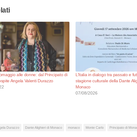
lati
maggio alle donne: dal Principato di
L’Italia in dialogo tra passato e f
spite Angela Valenti Durazzo
stagione culturale della Dante Alig
22
Monaco
07/08/2026
gela Durazzo
Dante Alighieri di Monaco
monaco
Monte Carlo
Principato di Mon