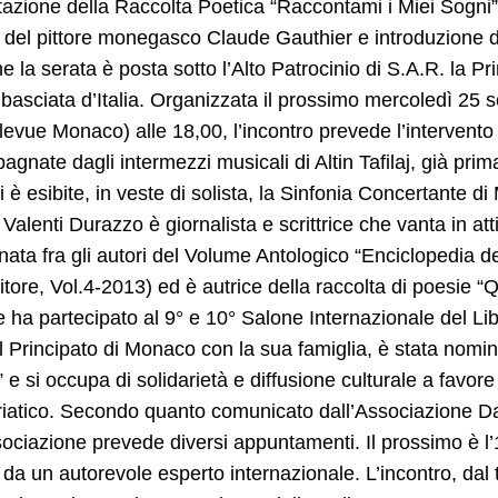
azione della Raccolta Poetica “Raccontami i Miei Sogni”
 del pittore monegasco Claude Gauthier e introduzione d
he la serata è posta sotto l’Alto Patrocinio di S.A.R. la P
basciata d’Italia. Organizzata il prossimo mercoledì 2
levue Monaco) alle 18,00, l’incontro prevede l’intervento 
gnate dagli intermezzi musicali di Altin Tafilaj, già pri
i è esibite, in veste di solista, la Sinfonia Concertante d
Valenti Durazzo è giornalista e scrittrice che vanta in att
nata fra gli autori del Volume Antologico “Enciclopedia
itore, Vol.4-2013) ed è autrice della raccolta di poesie “
e ha partecipato al 9° e 10° Salone Internazionale del L
l Principato di Monaco con la sua famiglia, è stata nom
e si occupa di solidarietà e diffusione culturale a favor
riatico. Secondo quanto comunicato dall’Associazione D
sociazione prevede diversi appuntamenti. Il prossimo è l’1
a da un autorevole esperto internazionale. L’incontro, dal ti