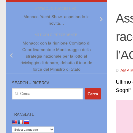
ARTICOLO SUCCESSIVO
Ass
Monaco Yacht Show: aspettando le
novità…
rac
ARTICOLO PRECEDENTE
Monaco: con la riunione Comitato di
Coordinamento e Monitoraggio della
l’
strategia nazionale per la lotto al
riciclaggio di denaro, debutta il tour de
force del Ministro di Stato
DI
AMP 
Ultimo 
SEARCH – RICERCA
Sogni” 
Ricerca
per:
TRANSLATE: