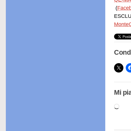
(
Face
ESCLUS
MonteC
Condi
Mi pi
Cari
in
cor