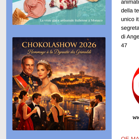
animato
della t
unico i
segreta
di Ange
47
QE-MA