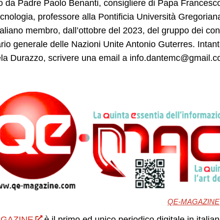
 da Padre Paolo Benanti, consigliere di Papa Francesco sui
ecnologia, professore alla Pontificia Università Gregoriana
taliano membro, dall’ottobre del 2023, del gruppo dei consig
rio generale delle Nazioni Unite Antonio Guterres. Intan
la Durazzo, scrivere una email a
info.dantemc@gmail.
QE-MAGAZINE
GAZINE
è il primo ed unico periodico digitale in itali