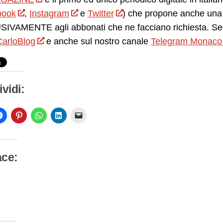
book
,
Instagram
e
Twitter
) che propone anche una 
IVAMENTE agli abbonati che ne facciano richiesta. Seg
arloBlog
e anche sul nostro canale
Telegram Monaco
vidi:
ace:
camento
so…