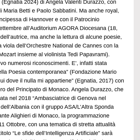
 (Egnatia 2024) di Angela Valenti Durazzo, con
i Maria Betti e Paolo Sabbatini. Ma anche royal,
rincipessa di Hannover e con il Patrocinio
5 settembre all’Auditorium AGORA Diocesana (18,
dell’autrice, ma anche la lettura di alcune poesie,
ma viola dell’Orchestre National de Cannes con la
i Mozart insieme al violinista Tedi Papavrami).
ivo numerosi riconoscimenti. E’, infatti stata
 della Poesia contemporanea” (Fondazione Mario
Qui dove il nulla mi appartiene” (Egnatia, 2017) con
ibro del Principato di Monaco. Angela Durazzo, che
inata nel 2018 “Ambasciatrice di Genova nel
e dell’Albania con il gruppo ASA/L’Altra Sponda
ante Alighieri di Monaco, la programmazione
1 Ottobre, con una tematica di stretta attualità
tolo “Le sfide dell’Intelligenza Artificiale” sarà