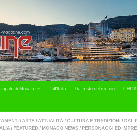
incipato di Monaco
Dall’Italia
Dal resto del mondo
CHOK
TAMENTI
/
ARTE
/
ATTUALITÀ
/
CULTURA E TRADIZIONI
/
DAL 
ALIA
/
FEATURED
/
MONACO NEWS
/
PERSONAGGI ED IMPR