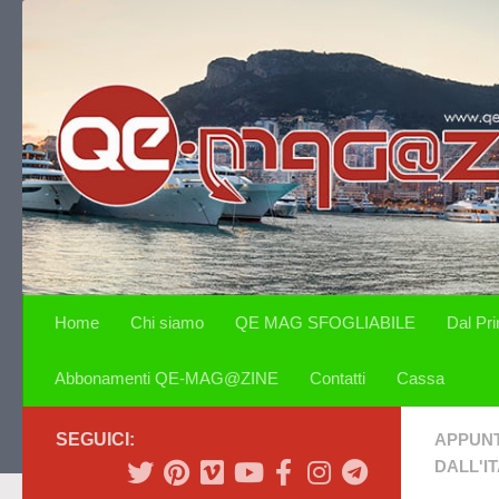
Salta al contenuto
Home
Chi siamo
QE MAG SFOGLIABILE
Dal Pr
Abbonamenti QE-MAG@ZINE
Contatti
Cassa
SEGUICI:
APPUN
DALL'IT